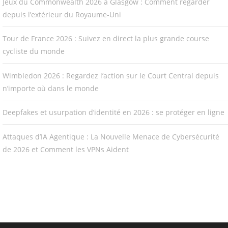
Jeux du Commonwealth 2026 à Glasgow : Comment regarder
depuis l’extérieur du Royaume-Uni
Tour de France 2026 : Suivez en direct la plus grande course
cycliste du monde
Wimbledon 2026 : Regardez l’action sur le Court Central depuis
n’importe où dans le monde
Deepfakes et usurpation d’identité en 2026 : se protéger en ligne
Attaques d’IA Agentique : La Nouvelle Menace de Cybersécurité
de 2026 et Comment les VPNs Aident