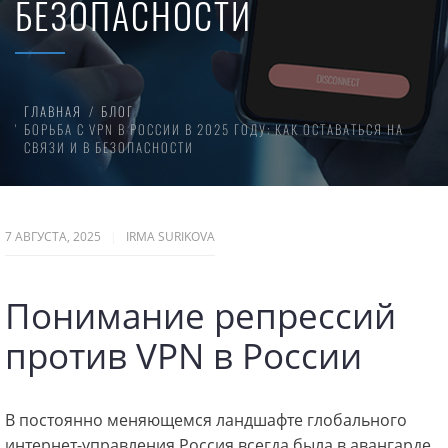
БЕЗОПАСНОСТИ
ГЛАВНАЯ
БЛОГ
БОРЬБА С VPN В РОССИИ В 2025 ГОДУ: КАК ОСТАВАТЬСЯ НА
СВЯЗИ И В БЕЗОПАСНОСТИ
7 АВГУСТА, 2025
IRMA SURIKOVA
Понимание репрессий
против VPN в России
В постоянно меняющемся ландшафте глобального
интернет-управления Россия всегда была в авангарде