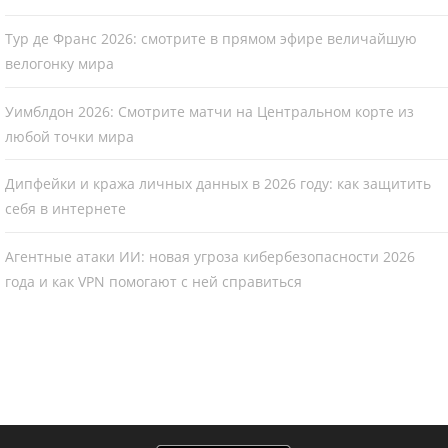
Тур де Франс 2026: смотрите в прямом эфире величайшую
велогонку мира
Уимблдон 2026: Смотрите матчи на Центральном корте из
любой точки мира
Дипфейки и кража личных данных в 2026 году: как защитить
себя в интернете
Агентные атаки ИИ: новая угроза кибербезопасности 2026
года и как VPN помогают с ней справиться