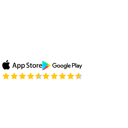
plus que le prix du produit par rapport à tous les
services qu'il fournit...
Blanes
Je regarde les rediffusions de mon émission préférée sur
ABC grâce à Le VPN et j'adore ça ! Pas besoin
d'attendre que mon émission arrive en France, Le VPN
débloque tout ! Merci !
Julie P.