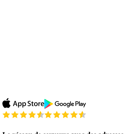
Lanoe
Le fait de pouvoir naviguer sur internet l'esprit
tranquille, pouvoir télécharger en sécurité, cela vaut
bien plus que le prix du produit comparé à tous les
services qu'il fournit...
Blanes
Regarder les rediffusions de mon émission préférée sur
ABC grâce à Le VPN et j'adore tout simplement ! Pas
besoin d'attendre que mon émission arrive en France,
Le VPN débloque tout ! Merci !
Julie P.