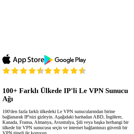
Blanes
Le VPN sayesinde ABC'deki favori programımın
tekrarlarını izliyorum ve bayılıyorum! Programımın
Fransa'ya gelmesini beklemek zorunda değilim, Le
VPN her şeyin kilidini açıyor! Teşekkürler!
Julie P.
100+ Farklı Ülkede IP'li Le VPN Sunucu
Ağı
100'den fazla farklı ülkedeki Le VPN sunucularından birine
bağlanarak IP'nizi gizleyin. Aşağıdaki haritadan ABD, İngiltere,
Kanada, Fransa, Almanya, Avustralya, Şili veya başka herhangi bir
ülkede bir VPN sunucusu seçin ve internet bağlantınızı güvenli bir
VPN tüneli ile koruyun.