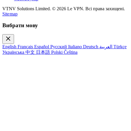
VTNV Solutions Limited.
© 2026 Le VPN. Всі права захищені.
Sitemap
Вибрати мову
English
Français
Español
Русский
Italiano
Deutsch
العربية
Türkçe
Українська
中文
日本語
Polski
Čeština