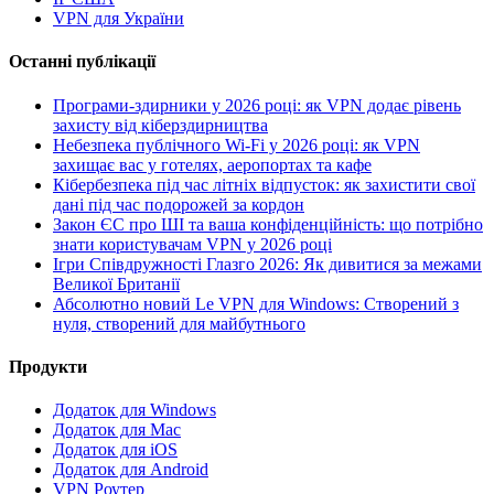
VPN для України
Останні публікації
Програми-здирники у 2026 році: як VPN додає рівень
захисту від кіберздирництва
Небезпека публічного Wi-Fi у 2026 році: як VPN
захищає вас у готелях, аеропортах та кафе
Кібербезпека під час літніх відпусток: як захистити свої
дані під час подорожей за кордон
Закон ЄС про ШІ та ваша конфіденційність: що потрібно
знати користувачам VPN у 2026 році
Ігри Співдружності Глазго 2026: Як дивитися за межами
Великої Британії
Абсолютно новий Le VPN для Windows: Створений з
нуля, створений для майбутнього
Продукти
Додаток для Windows
Додаток для Mac
Додаток для iOS
Додаток для Android
VPN Роутер