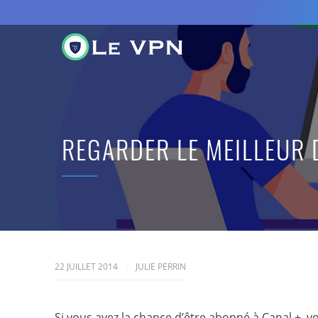
REGARDER LE MEILLEUR 
22 JUILLET 2014
JULIE PERRIN
Si vous avez la chance d’être abonné à Canal +, v