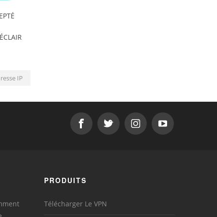
EPTÉ
'ÉCLAIR
resse IP
PRODUITS
omment
Télécharger Le VPN
e