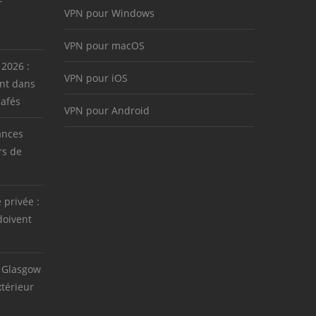
VPN pour Windows
VPN pour macOS
 2026 :
VPN pour iOS
nt dans
cafés
VPN pour Android
ances
rs de
e privée :
doivent
 Glasgow
térieur