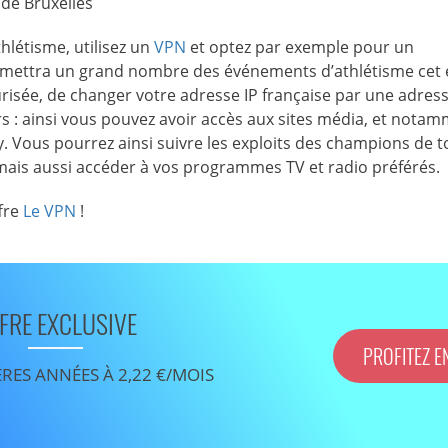
de Bruxelles
thlétisme, utilisez un
VPN
et optez par exemple pour un
nsmettra un grand nombre des événements d’athlétisme cet 
isée, de changer votre adresse IP française par une adress
rs : ainsi vous pouvez avoir accès aux sites média, et nota
y. Vous pourrez ainsi suivre les exploits des champions de t
mais aussi accéder à vos programmes TV et radio préférés.
fre
Le VPN
!
FRE EXCLUSIVE
PROFITEZ E
ÈRES ANNÉES À 2,22 €/MOIS