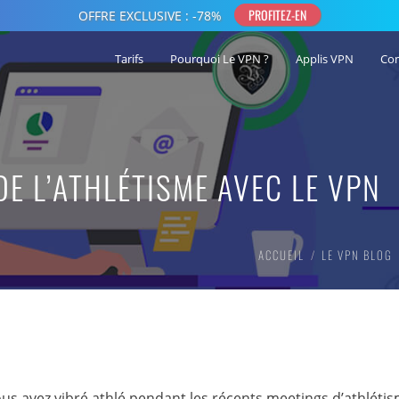
Tarifs
Pourquoi Le VPN ?
Applis VPN
Co
DE L’ATHLÉTISME AVEC LE VPN
ACCUEIL
LE VPN BLOG
ous avez vibré athlé pendant les récents meetings d’athléti