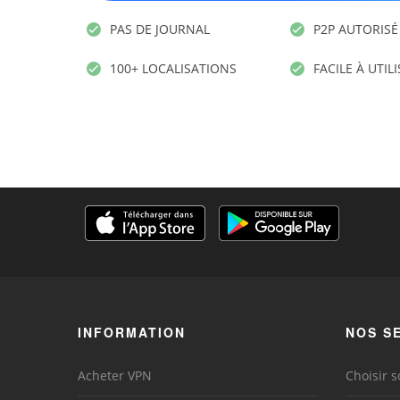
PAS DE JOURNAL
P2P AUTORISÉ
100+ LOCALISATIONS
FACILE À UTIL
INFORMATION
NOS S
Acheter VPN
Choisir s