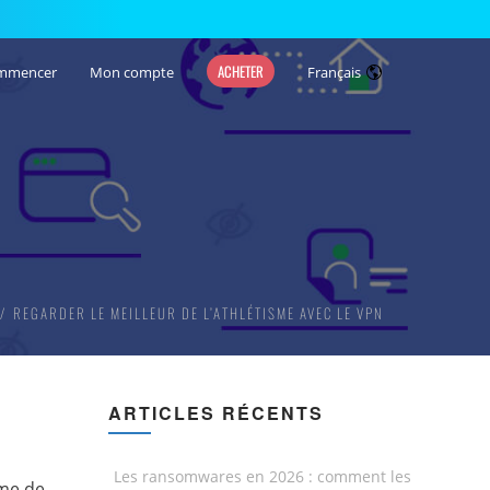
ACHETER
mmencer
Mon compte
Français
REGARDER LE MEILLEUR DE L’ATHLÉTISME AVEC LE VPN
ARTICLES RÉCENTS
Les ransomwares en 2026 : comment les
sme de