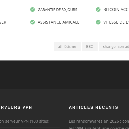
BITCOIN ACC
GARANTIE DE 30 JOURS
ISER
ASSISTANCE AMICALE
VITESSE DE L
athlétisme
BBC
changer son ad
ERVEURS VPN
ARTICLES RÉCENTS
on serveur VPN (100 sites)
Les ransomwares en 2026 : c
les VPN ajoutent une couche d