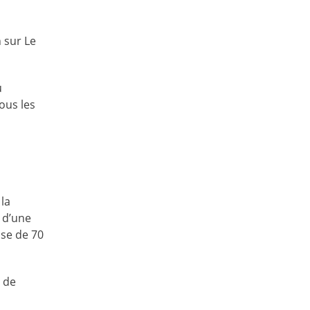
 sur Le
u
ous les
 la
 d’une
ise de 70
e de