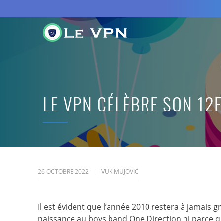
LE VPN CÉLÈBRE SON 12E
26 OCTOBRE 2022
VUK MUJOVIĆ
Il est évident que l’année 2010 restera à jamais
naissance au boys band One Direction ni parce qu