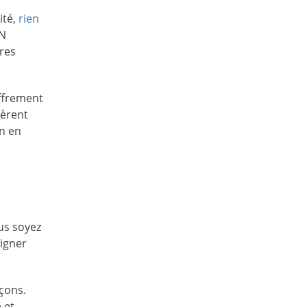
ité,
rien
PN
tres
ffrement
nèrent
on en
us soyez
oigner
çons.
 et