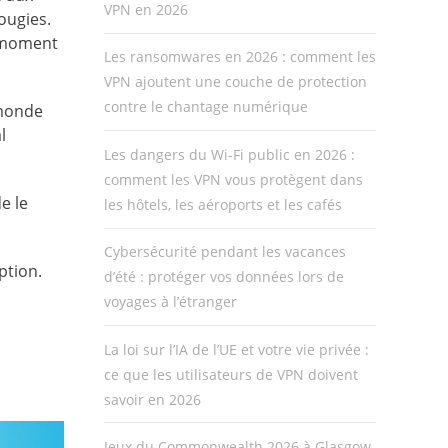
VPN en 2026
ougies.
e moment
Les ransomwares en 2026 : comment les
VPN ajoutent une couche de protection
contre le chantage numérique
 monde
l
Les dangers du Wi-Fi public en 2026 :
comment les VPN vous protègent dans
e le
les hôtels, les aéroports et les cafés
Cybersécurité pendant les vacances
ption.
d’été : protéger vos données lors de
voyages à l’étranger
La loi sur l’IA de l’UE et votre vie privée :
ce que les utilisateurs de VPN doivent
savoir en 2026
Jeux du Commonwealth 2026 à Glasgow