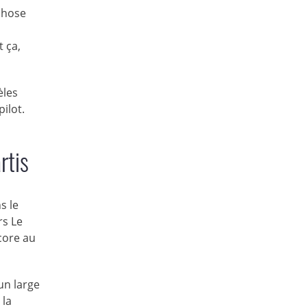
chose
 ça,
èles
ilot.
rtis
s le
rs Le
core au
un large
 la