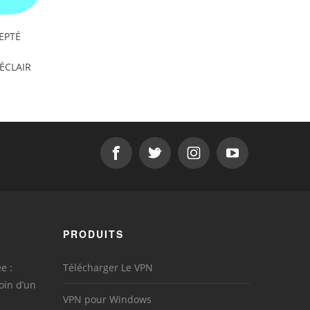
EPTÉ
'ÉCLAIR
PRODUITS
e :
Télécharger Le VPN
oin d’un
VPN pour Windows