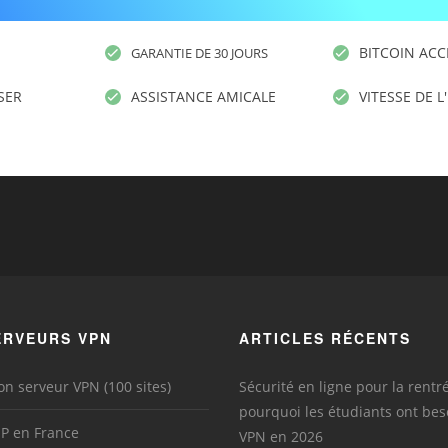
BITCOIN ACC
GARANTIE DE 30 JOURS
ISER
ASSISTANCE AMICALE
VITESSE DE L
ERVEURS VPN
ARTICLES RÉCENTS
on serveur VPN (100 sites)
Sécurité en ligne pour la rentré
pourquoi les étudiants ont bes
IP en France
VPN en 2026