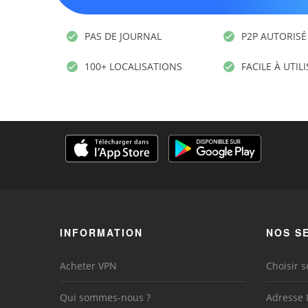
PAS DE JOURNAL
P2P AUTORISÉ
100+ LOCALISATIONS
FACILE À UTIL
INFORMATION
NOS S
Acheter VPN
Choisir s
Qui sommes-nous ?
Adresse 