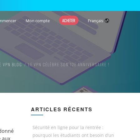
ACHETER
mmencer
Mon compte
Français
E VPN BLOG
LE VPN CÉLÈBRE SON 12E ANNIVERSAIRE !
ARTICLES RÉCENTS
Sécurité en ligne pour la rentrée :
 donné
pourquoi les étudiants ont besoin d’un
e aux