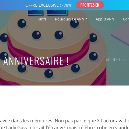
Tarifs
Pourquoi Le VPN ?
Applis VPN
Co
 ANNIVERSAIRE !
ACCUEIL
L
 gravée dans les mémoires. Non pas parce que X-Factor avait
e Lady Gaga portait l’étrange, mais célèbre, robe en viand