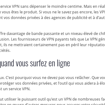
’un service VPN sans dépenser le moindre centime. Mais en réal
e vous êtes le produit. Si vous ne le savez pas encore, les V
t vos données privées à des agences de publicité et à d’au
fre davantage de bande passante et un niveau élevé de chi
rusion. Les fournisseurs de VPN payants tels que Le VPN gé
 ils ne mettraient certainement pas en péril leur réputati
ciétés.
uand vous surfez en ligne
x. C’est pourquoi vous ne devez pas vous relâcher. Que vo
rotéger vos données privées, et l’outil qui vous aidera à él
st un service VPN.
 utiliser le puissant outil qu’est un VPN de nombreuses fa
tre en œuvre d’autres mesures pour assurer votre sécurité