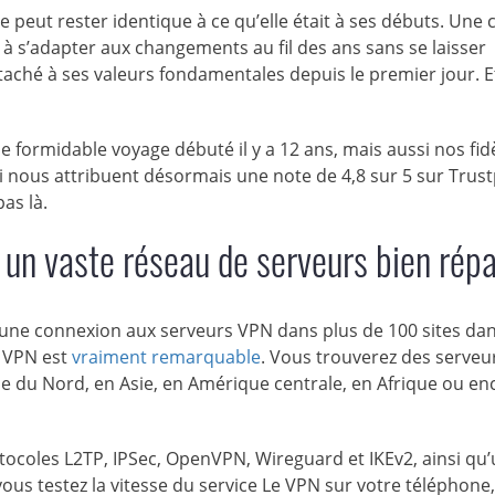
peut rester identique à ce qu’elle était à ses débuts. Une 
é à s’adapter aux changements au fil des ans sans se laisser
taché à ses valeurs fondamentales depuis le premier jour. Et
 formidable voyage débuté il y a 12 ans, mais aussi nos fid
 nous attribuent désormais une note de 4,8 sur 5 sur Trustp
as là.
t un vaste réseau de serveurs bien répa
une connexion aux serveurs VPN dans plus de 100 sites dan
e VPN est
vraiment remarquable
. Vous trouverez des serveu
 du Nord, en Asie, en Amérique centrale, en Afrique ou en
tocoles L2TP, IPSec, OpenVPN, Wireguard et IKEv2, ainsi qu’
us testez la vitesse du service Le VPN sur votre téléphone,