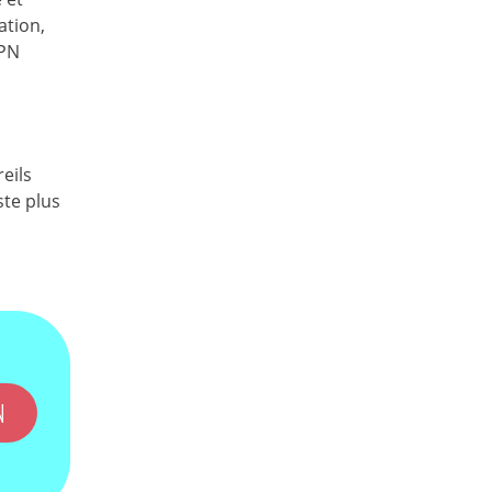
ation,
VPN
eils
ste plus
N