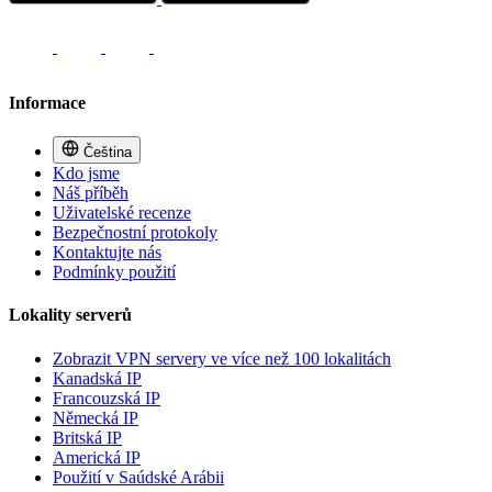
Informace
Čeština
Kdo jsme
Náš příběh
Uživatelské recenze
Bezpečnostní protokoly
Kontaktujte nás
Podmínky použití
Lokality serverů
Zobrazit VPN servery ve více než 100 lokalitách
Kanadská IP
Francouzská IP
Německá IP
Britská IP
Americká IP
Použití v Saúdské Arábii