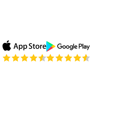
Sleduji reprízy mého oblíbeného pořadu na ABC díky
Le VPN a prostě to miluji! Nemusím čekat, až můj
pořad přijde do Francie, Le VPN odblokuje vše!
Děkuji!
Julie P.