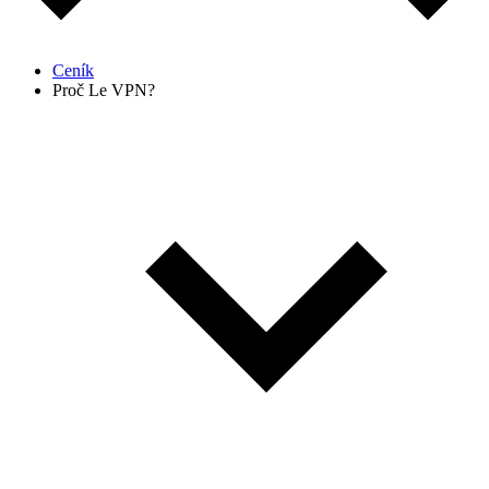
Ceník
Proč Le VPN?