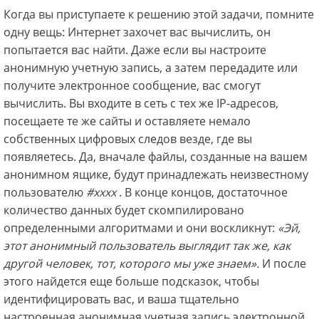
Когда вы приступаете к решению этой задачи, помните
одну вещь: Интернет захочет вас вычислить, он
попытается вас найти. Даже если вы настроите
анонимную учетную запись, а затем передадите или
получите электронное сообщение, вас смогут
вычислить. Вы входите в сеть c тех же IP-адресов,
посещаете те же сайты и оставляете немало
собственных цифровых следов везде, где вы
появляетесь. Да, вначале файлы, созданные на вашем
анонимном ящике, будут принадлежать неизвестному
пользователю
#xxxx
. В конце концов, достаточное
количество данных будет скомпилировано
определенными алгоритмами и они воскликнут:
«Эй,
этот
анонимный пользователь
выглядит так же, как
другой человек,
тот,
которого мы
уже
знаем».
И после
этого найдется еще больше подсказок, чтобы
идентифицировать вас, и ваша тщательно
настроенная анонимная учетная запись электронной