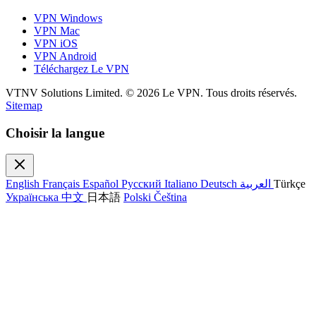
VPN Windows
VPN Mac
VPN iOS
VPN Android
Téléchargez Le VPN
VTNV Solutions Limited.
© 2026 Le VPN. Tous droits réservés.
Sitemap
Choisir la langue
English
Français
Español
Русский
Italiano
Deutsch
العربية
Türkçe
Українська
中文
日本語
Polski
Čeština