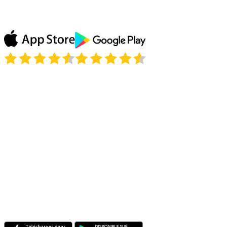
Le VPN débloque tout ! Merci !
Julie P.
Est-il légal d'utiliser un VPN au Venezuela ?
Puis-je accéder aux sites et services que j'utilise au Venezuela depuis
l'étranger ?
Un VPN va-t-il ralentir ma connexion au Venezuela ?
Je me rends au Venezuela pour un court séjour. Dois-je configurer
quelque chose sur place ?
Combien d'appareils puis-je utiliser en même temps ?
Le VPN fonctionne-t-il sur les réseaux mobiles vénézuéliens ?