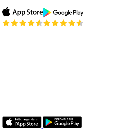
Julie P.
Est-il légal d'utiliser un VPN au Pérou ?
Puis-je regarder América TV depuis l'étranger ?
Un VPN va-t-il ralentir ma connexion au Pérou ?
Je pars au Pérou pour un court séjour. Dois-je configurer quoi que ce
soit sur place ?
Combien d'appareils puis-je utiliser en même temps ?
Le VPN fonctionne-t-il sur les réseaux mobiles péruviens comme
Movistar et Claro ?