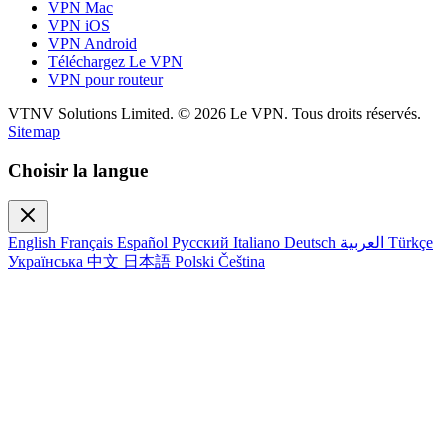
VPN Mac
VPN iOS
VPN Android
Téléchargez Le VPN
VPN pour routeur
VTNV Solutions Limited.
© 2026 Le VPN. Tous droits réservés.
Sitemap
Choisir la langue
English
Français
Español
Русский
Italiano
Deutsch
العربية
Türkçe
Українська
中文
日本語
Polski
Čeština