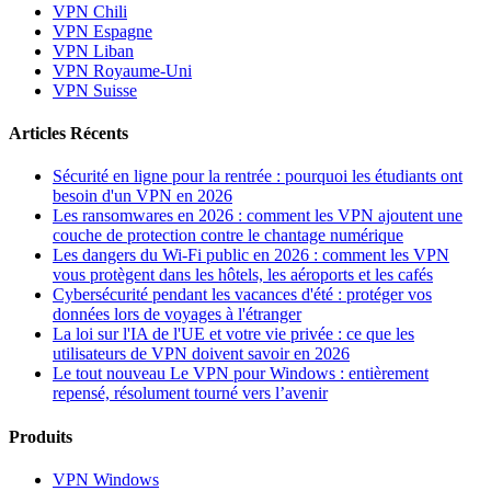
VPN Chili
VPN Espagne
VPN Liban
VPN Royaume-Uni
VPN Suisse
Articles Récents
Sécurité en ligne pour la rentrée : pourquoi les étudiants ont
besoin d'un VPN en 2026
Les ransomwares en 2026 : comment les VPN ajoutent une
couche de protection contre le chantage numérique
Les dangers du Wi-Fi public en 2026 : comment les VPN
vous protègent dans les hôtels, les aéroports et les cafés
Cybersécurité pendant les vacances d'été : protéger vos
données lors de voyages à l'étranger
La loi sur l'IA de l'UE et votre vie privée : ce que les
utilisateurs de VPN doivent savoir en 2026
Le tout nouveau Le VPN pour Windows : entièrement
repensé, résolument tourné vers l’avenir
Produits
VPN Windows