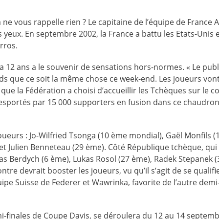
 ne vous rappelle rien ? Le capitaine de l’équipe de France
s yeux. En septembre 2002, la France a battu les Etats-Unis 
rros.
y a 12 ans a le souvenir de sensations hors-normes. « Le pub
nds que ce soit la même chose ce week-end. Les joueurs vont
e la Fédération a choisi d’accueillir les Tchèques sur le c
tresportés par 15 000 supporters en fusion dans ce chaudro
ueurs : Jo-Wilfried Tsonga (10 ème mondial), Gaël Monfils (
et Julien Benneteau (29 ème). Côté République tchèque, qui
omas Berdych (6 ème), Lukas Rosol (27 ème), Radek Stepanek (
ntre devrait booster les joueurs, vu qu’il s’agit de se qualif
uipe Suisse de Federer et Wawrinka, favorite de l’autre demi-
mi-finales de Coupe Davis, se déroulera du 12 au 14 septem