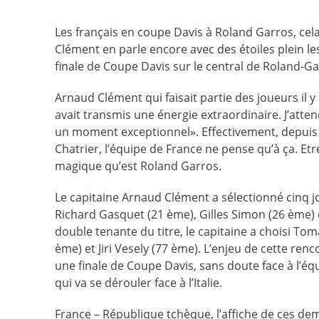
Les français en coupe Davis à Roland Garros, cela
Clément en parle encore avec des étoiles plein le
finale de Coupe Davis sur le central de Roland-Ga
Arnaud Clément qui faisait partie des joueurs il 
avait transmis une énergie extraordinaire. J’atte
un moment exceptionnel». Effectivement, depuis qu
Chatrier, l’équipe de France ne pense qu’à ça. E
magique qu’est Roland Garros.
Le capitaine Arnaud Clément a sélectionné cinq jo
Richard Gasquet (21 ème), Gilles Simon (26 ème) 
double tenante du titre, le capitaine a choisi T
ème) et Jiri Vesely (77 ème). L’enjeu de cette renco
une finale de Coupe Davis, sans doute face à l’éq
qui va se dérouler face à l’Italie.
France – République tchèque, l’affiche de ces de