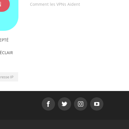
N
Comment les VPNs Aident
EPTÉ
'ÉCLAIR
resse IP