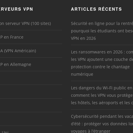
ERVEURS VPN
ARTICLES RÉCENTS
on serveur VPN (100 sites)
Sécurité en ligne pour la rentré
pourquoi les étudiants ont bes
IP en France
VPN en 2026
SA (VPN Américain)
Les ransomwares en 2026 : c
les VPN ajoutent une couche d
IP en Allemagne
protection contre le chantage
numérique
Les dangers du Wi-Fi public en
comment les VPN vous protège
les hôtels, les aéroports et les 
Cybersécurité pendant les vac
d’été : protéger vos données lo
voyages à l’étranger
-Uni