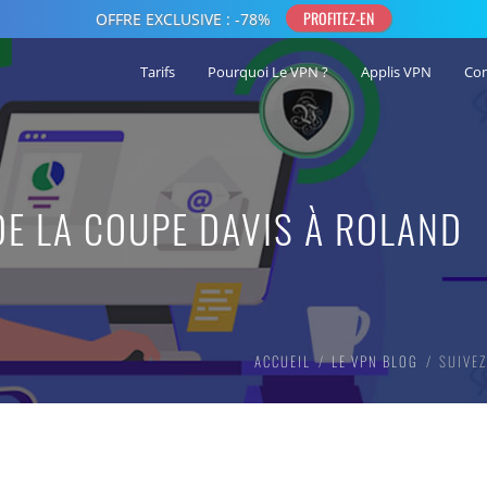
Tarifs
Pourquoi Le VPN ?
Applis VPN
Co
DE LA COUPE DAVIS À ROLAND
ACCUEIL
LE VPN BLOG
SUIVEZ