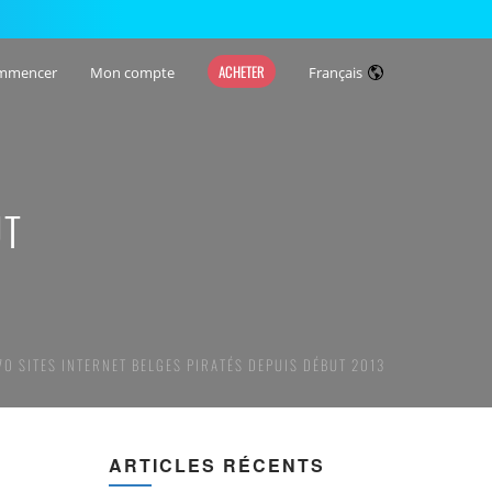
ACHETER
mmencer
Mon compte
Français
UT
170 SITES INTERNET BELGES PIRATÉS DEPUIS DÉBUT 2013
ARTICLES RÉCENTS