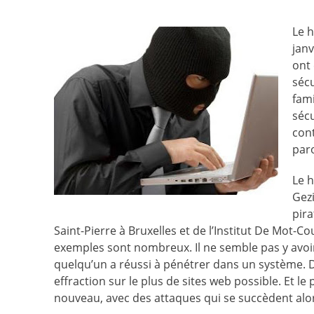
Le 
janv
ont 
sécu
fami
séc
cont
par
Le h
Gezi
pira
Saint-Pierre à Bruxelles et de l’Institut De Mot-C
exemples sont nombreux. Il ne semble pas y avoir 
quelqu’un a réussi à pénétrer dans un système. D
effraction sur le plus de sites web possible. Et le 
nouveau, avec des attaques qui se succèdent alo