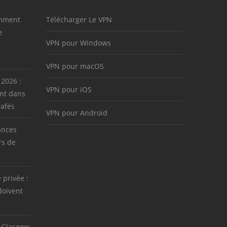
omment
Télécharger Le VPN
e
VPN pour Windows
VPN pour macOS
 2026 :
VPN pour iOS
nt dans
cafés
VPN pour Android
ances
rs de
e privée :
doivent
 Glasgow