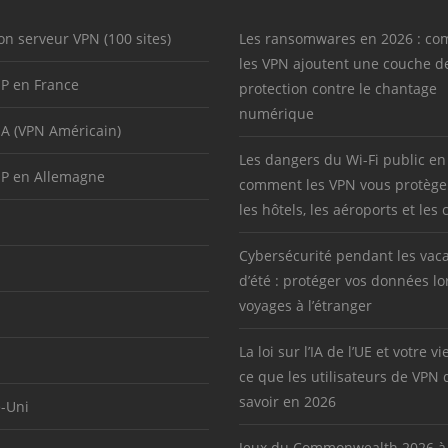
on serveur VPN (100 sites)
Les ransomwares en 2026 : c
les VPN ajoutent une couche d
IP en France
protection contre le chantage
numérique
SA (VPN Américain)
Les dangers du Wi-Fi public en
IP en Allemagne
comment les VPN vous protège
les hôtels, les aéroports et les 
Cybersécurité pendant les vac
d’été : protéger vos données lo
voyages à l’étranger
La loi sur l’IA de l’UE et votre vi
ce que les utilisateurs de VPN 
savoir en 2026
-Uni
Jeux du Commonwealth 2026 à