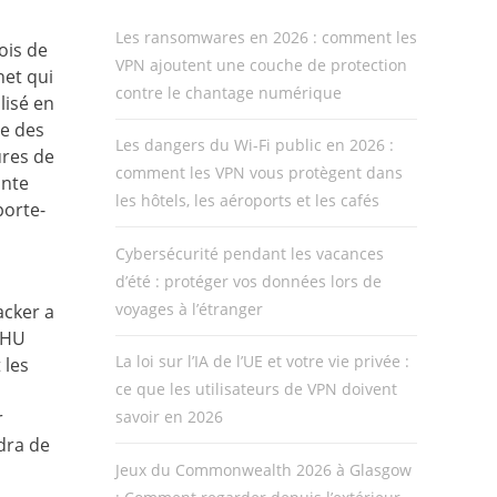
Les ransomwares en 2026 : comment les
ois de
VPN ajoutent une couche de protection
net qui
contre le chantage numérique
lisé en
de des
Les dangers du Wi-Fi public en 2026 :
ures de
comment les VPN vous protègent dans
inte
les hôtels, les aéroports et les cafés
porte-
Cybersécurité pendant les vacances
d’été : protéger vos données lors de
voyages à l’étranger
acker a
 CHU
La loi sur l’IA de l’UE et votre vie privée :
 les
ce que les utilisateurs de VPN doivent
r
savoir en 2026
ndra de
Jeux du Commonwealth 2026 à Glasgow