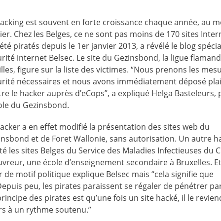
hacking est souvent en forte croissance chaque année, au m
ier. Chez les Belges, ce ne sont pas moins de 170 sites Inter
été piratés depuis le 1er janvier 2013, a révélé le blog spécia
rité internet Belsec. Le site du Gezinsbond, la ligue flaman
lles, figure sur la liste des victimes. “Nous prenons les mes
urité nécessaires et nous avons immédiatement déposé pla
re le hacker auprès d’eCops”, a expliqué Helga Basteleurs, 
ole du Gezinsbond.
acker a en effet modifié la présentation des sites web du
nsbond et de Foret Wallonie, sans autorisation. Un autre h
té les sites Belges du Service des Maladies Infectieuses du
ouvreur, une école d’enseignement secondaire à Bruxelles. Et
de motif politique explique Belsec mais “cela signifie que
epuis peu, les pirates paraissent se régaler de pénétrer pa
principe des pirates est qu’une fois un site hacké, il le revie
rs à un rythme soutenu.”