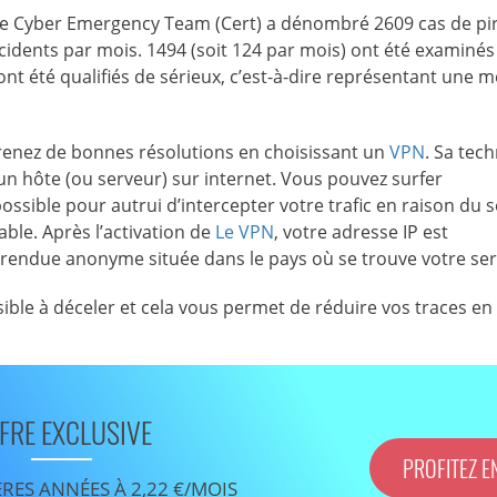
 le Cyber Emergency Team (Cert) a dénombré 2609 cas de pi
ncidents par mois. 1494 (soit 124 par mois) ont été examinés
ont été qualifiés de sérieux, c’est-à-dire représentant une 
prenez de bonnes résolutions en choisissant un
VPN
. Sa tec
un hôte (ou serveur) sur internet. Vous pouvez surfer
ossible pour autrui d’intercepter votre trafic en raison du 
able. Après l’activation de
Le VPN
, votre adresse IP est
endue anonyme située dans le pays où se trouve votre ser
ible à déceler et cela vous permet de réduire vos traces en 
FRE EXCLUSIVE
PROFITEZ E
ÈRES ANNÉES À 2,22 €/MOIS