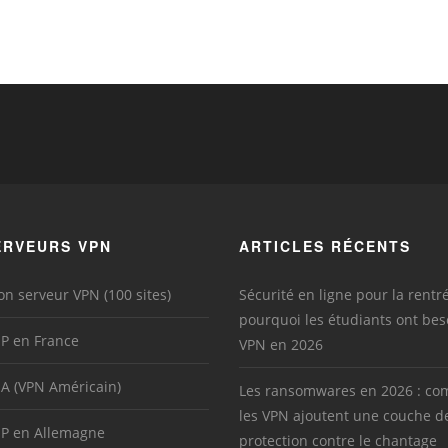
ERVEURS VPN
ARTICLES RÉCENTS
on serveur VPN (100 sites)
Sécurité en ligne pour la rentré
pourquoi les étudiants ont bes
IP en France
VPN en 2026
SA (VPN Américain)
Les ransomwares en 2026 : c
les VPN ajoutent une couche d
IP en Allemagne
protection contre le chantage