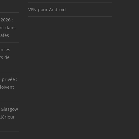
VPN pour Android
 2026 :
nt dans
cafés
ances
rs de
e privée :
doivent
 Glasgow
térieur