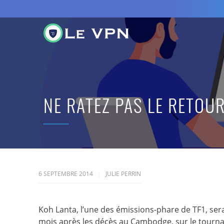
NE RATEZ PAS LE RETOU
6 SEPTEMBRE 2014
JULIE PERRIN
Koh Lanta, l’une des émissions-phare de TF1, sera
mois après les décès au Cambodge, sur le tourna