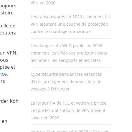
VPN en 2026
toujours
stoire.
Les ransomwares en 2026 : comment les
VPN ajoutent une couche de protection
elle de
contre le chantage numérique
débutera
Les dangers du Wi-Fi public en 2026 :
 un VPN.
comment les VPN vous protègent dans
vous
les hôtels, les aéroports et les cafés
ptée et
nce
,
Cybersécurité pendant les vacances
ors
d’été : protéger vos données lors de
voyages à l’étranger
arder Koh
La loi sur l’IA de l’UE et votre vie privée :
ce que les utilisateurs de VPN doivent
savoir en 2026
, en
Jeux du Commonwealth 2026 à Glasgow