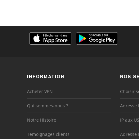
INFORMATION
NOS S
Acheter VPN
Choisir s
Qui sommes-nous ?
Adresse 
Notre Histoire
IP aux U
Témoignages clients
Adresse 