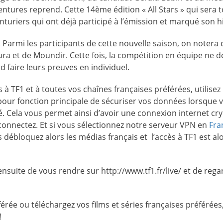
ventures reprend. Cette 14ème édition « All Stars » qui sera 
turiers qui ont déjà participé à l’émission et marqué son hi
 Parmi les participants de cette nouvelle saison, on notera c
ura et de Moundir. Cette fois, la compétition en équipe ne 
d faire leurs preuves en individuel.
 TF1 et à toutes vos chaînes françaises préférées, utilisez
a pour fonction principale de sécuriser vos données lorsque 
é. Cela vous permet ainsi d’avoir une connexion internet cry
 connectez. Et si vous sélectionnez notre serveur VPN en
Fra
 débloquez alors les médias français et l’accès à TF1 est al
ensuite de vous rendre sur http://www.tf1.fr/live/ et de reg
érée ou téléchargez vos films et séries françaises préférées
!