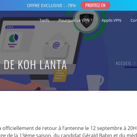
Tarifs
Pourquoi Le VPN ?
Applis VPN
Co
R DE KOH LANTA
ACCUEIL
 officiellement de retour à l’antenne le 12 septembre à 20H
ge de la 13ème saison, du candidat Gérald Babin et du méd