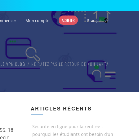
ACHETER
mmencer
Mon compte
Français
LE VPN BLOG
NE RATEZ PAS LE RETOUR DE KOH LANTA
ARTICLES RÉCENTS
Sécurité en ligne pour la rentrée :
55. 18
pourquoi les étudiants ont besoin d’un
ecin