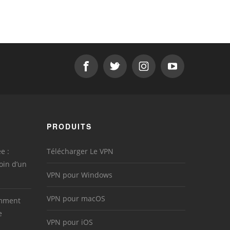
PRODUITS
e :
Télécharger Le VPN
oin d’un
VPN pour Windows
VPN pour macOS
omment
e
VPN pour iOS