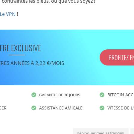
 contraintes les bleus, où que vous soyez !
Le VPN
!
FRE EXCLUSIVE
PROFITEZ E
ÈRES ANNÉES À 2,22 €/MOIS
BITCOIN ACC
GARANTIE DE 30 JOURS
ISER
ASSISTANCE AMICALE
VITESSE DE L
débloquer médias français