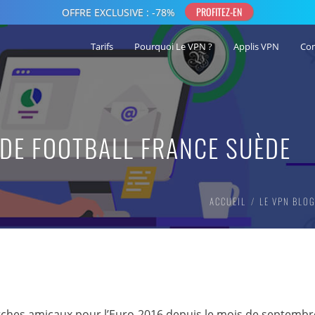
Tarifs
Pourquoi Le VPN ?
Applis VPN
Co
 DE FOOTBALL FRANCE SUÈDE
ACCUEIL
LE VPN BLO
tches amicaux pour l’Euro-2016 depuis le mois de septembr