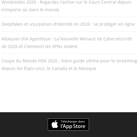
Wimbledon 2026 : Regardez l’action sur le Court Central depuis
n’importe où dans le monde
Deepfakes et usurpation d’identité en 2026 : se protéger en ligne
Attaques d’IA Agentique : La Nouvelle Menace de Cybersécurité
de 2026 et Comment les VPNs Aident
Coupe du Monde FIFA 2026 : Votre guide ultime pour le streaming
depuis les États-Unis, le Canada et le Mexique