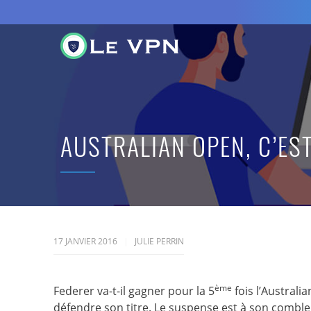
AUSTRALIAN OPEN, C’EST
17 JANVIER 2016
JULIE PERRIN
ème
Federer va-t-il gagner pour la 5
fois l’Austral
défendre son titre. Le suspense est à son comble :