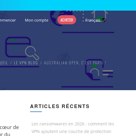
ACHETER
mmencer
Mon compte
Français
UEIL
LE VPN BLOG
AUSTRALIAN OPEN, C’EST PARTI !
ARTICLES RÉCENTS
Les ransomwares en 2026 : comment les
à cœur de
VPN ajoutent une couche de protection
ur du