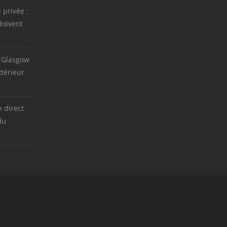
e privée :
doivent
 Glasgow
térieur
 direct
du