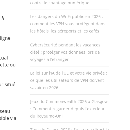
contre le chantage numérique
Les dangers du Wi-Fi public en 2026 :
 à
comment les VPN vous protègent dans
les hôtels, les aéroports et les cafés
ligne
Cybersécurité pendant les vacances
d’été : protéger vos données lors de
tual
voyages à l’étranger
ette ou
La loi sur l’IA de l’UE et votre vie privée :
ce que les utilisateurs de VPN doivent
ur situé
savoir en 2026
Jeux du Commonwealth 2026 à Glasgow
: Comment regarder depuis l’extérieur
éseau
du Royaume-Uni
ible via
Tour de France 2026 : Suivez en direct la