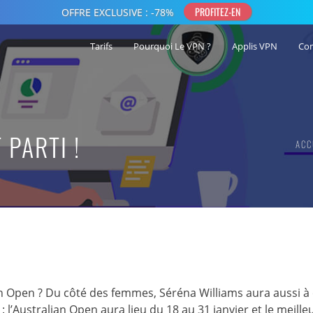
Tarifs
Pourquoi Le VPN ?
Applis VPN
Co
 PARTI !
ACC
ian Open ? Du côté des femmes, Séréna Williams aura aussi 
 l’Australian Open aura lieu du 18 au 31 janvier et le meille