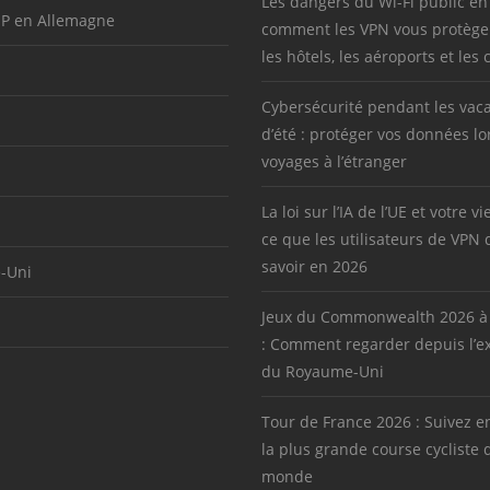
Les dangers du Wi-Fi public en
IP en Allemagne
comment les VPN vous protège
les hôtels, les aéroports et les 
Cybersécurité pendant les vac
d’été : protéger vos données lo
voyages à l’étranger
La loi sur l’IA de l’UE et votre vi
ce que les utilisateurs de VPN 
savoir en 2026
-Uni
Jeux du Commonwealth 2026 à
: Comment regarder depuis l’ex
du Royaume-Uni
Tour de France 2026 : Suivez en
la plus grande course cycliste 
monde