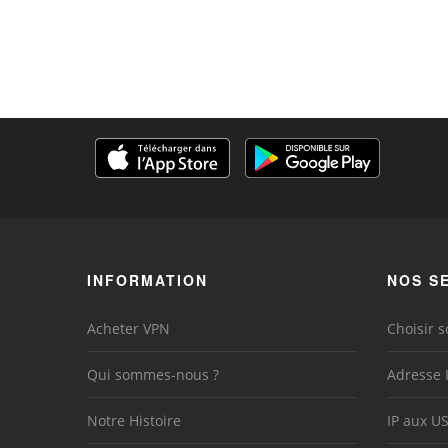
INFORMATION
NOS S
Acheter VPN
Choisir s
Qui sommes-nous ?
Adresse 
Notre Histoire
IP aux U