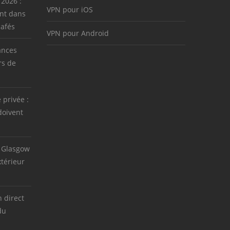
 2026 :
VPN pour iOS
nt dans
cafés
VPN pour Android
ances
rs de
e privée :
doivent
 Glasgow
térieur
 direct
du