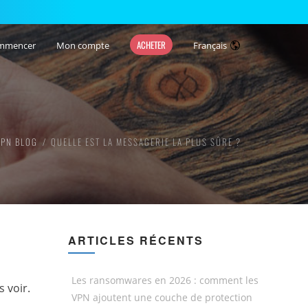
ACHETER
mmencer
Mon compte
Français
VPN BLOG
QUELLE EST LA MESSAGERIE LA PLUS SÛRE ?
ARTICLES RÉCENTS
Les ransomwares en 2026 : comment les
 voir.
VPN ajoutent une couche de protection