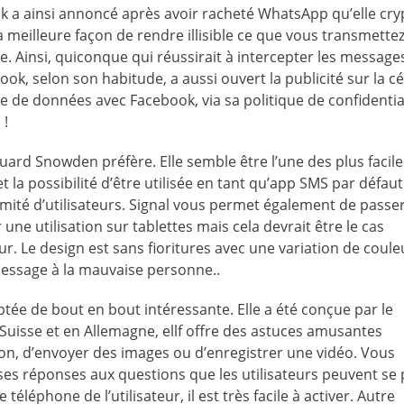
k a ainsi annoncé après avoir racheté WhatsApp qu’elle cry
 meilleure façon de rendre illisible ce que vous transmette
re. Ainsi, quiconque qui réussirait à intercepter les message
ook, selon son habitude, a aussi ouvert la publicité sur la c
 de données avec Facebook, via sa politique de confidential
 !
ard Snowden préfère. Elle semble être l’une des plus facile
t la possibilité d’être utilisée en tant qu’app SMS par défau
mité d’utilisateurs. Signal vous permet également de passe
une utilisation sur tablettes mais cela devrait être le cas
ur. Le design est sans fioritures avec une variation de coule
message à la mauvaise personne..
tée de bout en bout intéressante. Elle a été conçue par le
Suisse et en Allemagne, ellf offre des astuces amusantes
ion, d’envoyer des images ou d’enregistrer une vidéo. Vous
rses réponses aux questions que les utilisateurs peuvent se 
léphone de l’utilisateur, il est très facile à activer. Autre