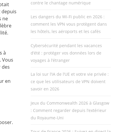
contre le chantage numérique
ptait
z depuis
Les dangers du Wi-Fi public en 2026 :
s ne
comment les VPN vous protègent dans
élèbre
les hôtels, les aéroports et les cafés
ité.
Cybersécurité pendant les vacances
s à
d’été : protéger vos données lors de
t. Vous
voyages à l’étranger
r des
La loi sur l’IA de l’UE et votre vie privée :
ur en
ce que les utilisateurs de VPN doivent
savoir en 2026
Jeux du Commonwealth 2026 à Glasgow
: Comment regarder depuis l’extérieur
du Royaume-Uni
poser.
Tour de France 2026 : Suivez en direct la