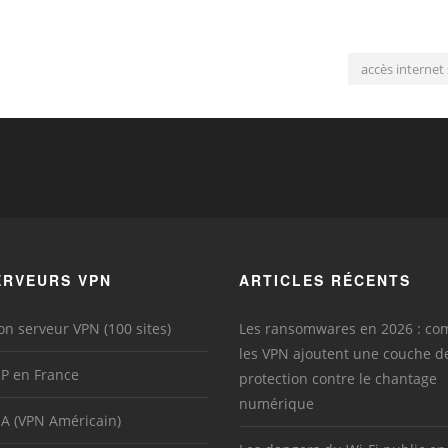
accès internet 
ERVEURS VPN
ARTICLES RÉCENTS
on serveur VPN (100 sites)
Les ransomwares en 2026 : c
les VPN ajoutent une couche d
IP en France
protection contre le chantage
numérique
SA (VPN Américain)