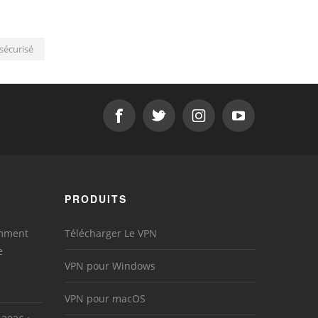
sécurisé
PRODUITS
omment
Télécharger Le VPN
e
VPN pour Windows
VPN pour macOS