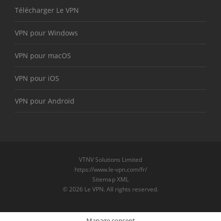
Télécharger Le VPN
VPN pour Windows
VPN pour macOS
VPN pour iOS
VPN pour Android
VTNV Solutions Limited
https://www.le-vpn.com/fr/
Sitemap XML
© 2026 Le VPN. All rights reserved.
Manage consent