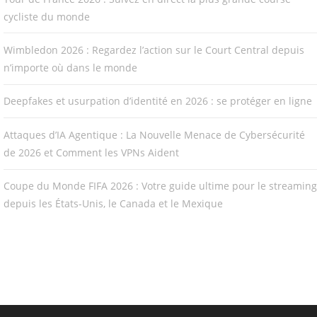
cycliste du monde
Wimbledon 2026 : Regardez l’action sur le Court Central depuis
n’importe où dans le monde
Deepfakes et usurpation d’identité en 2026 : se protéger en ligne
Attaques d’IA Agentique : La Nouvelle Menace de Cybersécurité
de 2026 et Comment les VPNs Aident
Coupe du Monde FIFA 2026 : Votre guide ultime pour le streaming
depuis les États-Unis, le Canada et le Mexique