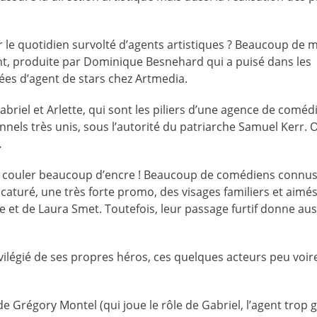
ur le quotidien survolté d’agents artistiques ? Beaucoup de
ent, produite par Dominique Besnehard qui a puisé dans les
es d’agent de stars chez Artmedia.
briel et Arlette, qui sont les piliers d’une agence de coméd
nels très unis, sous l’autorité du patriarche Samuel Kerr. O
…
re couler beaucoup d’encre ! Beaucoup de comédiens connu
caturé, une très forte promo, des visages familiers et aimés
et de Laura Smet. Toutefois, leur passage furtif donne auss
rivilégié de ses propres héros, ces quelques acteurs peu voir
 de Grégory Montel (qui joue le rôle de Gabriel, l’agent trop g