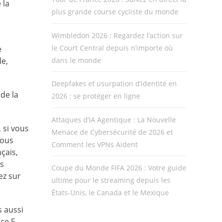
 la
plus grande course cycliste du monde
Wimbledon 2026 : Regardez l’action sur
le Court Central depuis n’importe où
e
dans le monde
le,
Deepfakes et usurpation d’identité en
 de la
2026 : se protéger en ligne
Attaques d’IA Agentique : La Nouvelle
 si vous
Menace de Cybersécurité de 2026 et
vous
Comment les VPNs Aident
çais,
os
Coupe du Monde FIFA 2026 : Votre guide
ez sur
ultime pour le streaming depuis les
États-Unis, le Canada et le Mexique
s aussi
ce 5,