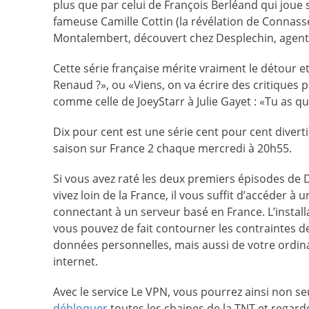
plus que par celui de François Berléand qui joue 
fameuse Camille Cottin (la révélation de Connasse 
Montalembert, découvert chez Desplechin, agent
Cette série française mérite vraiment le détour 
Renaud ?», ou «Viens, on va écrire des critiques p
comme celle de JoeyStarr à Julie Gayet : «Tu as 
Dix pour cent est une série cent pour cent diverti
saison sur France 2 chaque mercredi à 20h55.
Si vous avez raté les deux premiers épisodes de D
vivez loin de la France, il vous suffit d’accéder à 
connectant à un serveur basé en France. L’installa
vous pouvez de fait contourner les contraintes de
données personnelles, mais aussi de votre ordina
internet.
Avec le service Le VPN, vous pourrez ainsi non s
débloquer
toutes les chaines de la TNT et regard