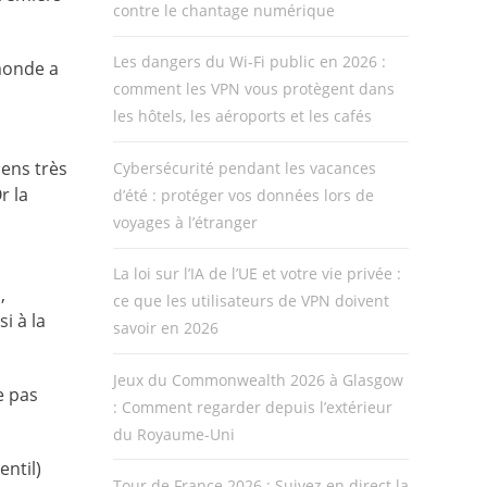
contre le chantage numérique
Les dangers du Wi-Fi public en 2026 :
 monde a
comment les VPN vous protègent dans
les hôtels, les aéroports et les cafés
iens très
Cybersécurité pendant les vacances
r la
d’été : protéger vos données lors de
voyages à l’étranger
s
La loi sur l’IA de l’UE et votre vie privée :
,
ce que les utilisateurs de VPN doivent
i à la
savoir en 2026
Jeux du Commonwealth 2026 à Glasgow
e pas
: Comment regarder depuis l’extérieur
du Royaume-Uni
entil)
Tour de France 2026 : Suivez en direct la