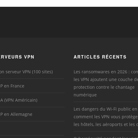
ERVEURS VPN
ARTICLES RÉCENTS
on serveur VPN (100 sites)
Les ransomwares en 2026 : c
les VPN ajoutent une couche d
IP en France
protection contre le chantage
numérique
SA (VPN Américain)
Les dangers du Wi-Fi public en
IP en Allemagne
comment les VPN vous protège
les hôtels, les aéroports et les 