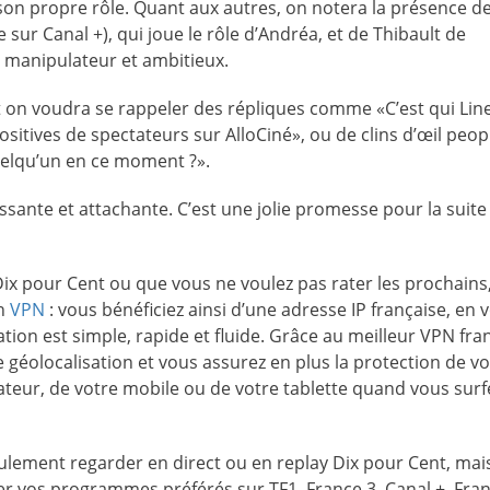
son propre rôle. Quant aux autres, on notera la présence de
sur Canal +), qui joue le rôle d’Andréa, et de Thibault de
 manipulateur et ambitieux.
et on voudra se rappeler des répliques comme «C’est qui Lin
ositives de spectateurs sur AlloCiné», ou de clins d’œil peop
quelqu’un en ce moment ?».
ssante et attachante. C’est une jolie promesse pour la suite
ix pour Cent ou que vous ne voulez pas rater les prochains,
un
VPN
: vous bénéficiez ainsi d’une adresse IP française, en 
tion est simple, rapide et fluide. Grâce au meilleur VPN fran
 géolocalisation et vous assurez en plus la protection de v
teur, de votre mobile ou de votre tablette quand vous surf
eulement regarder en direct ou en replay Dix pour Cent, mai
er vos programmes préférés sur TF1, France 3, Canal +, Fran