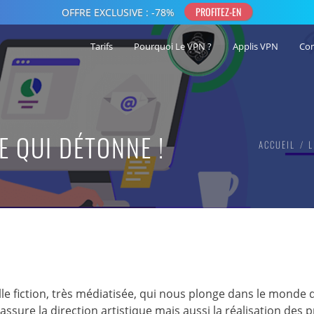
Tarifs
Pourquoi Le VPN ?
Applis VPN
Co
E QUI DÉTONNE !
ACCUEIL
L
le fiction, très médiatisée, qui nous plonge dans le monde 
assure la direction artistique mais aussi la réalisation des 