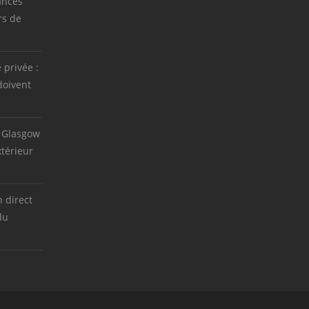
ances
rs de
e privée :
doivent
 Glasgow
térieur
 direct
du