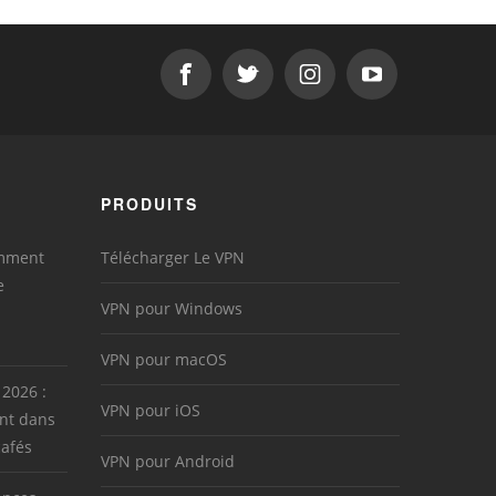
PRODUITS
omment
Télécharger Le VPN
e
VPN pour Windows
VPN pour macOS
 2026 :
VPN pour iOS
nt dans
cafés
VPN pour Android