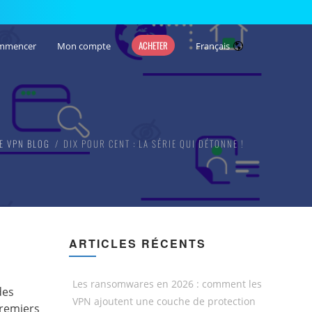
ACHETER
mmencer
Mon compte
Français
E VPN BLOG
DIX POUR CENT : LA SÉRIE QUI DÉTONNE !
ARTICLES RÉCENTS
Les ransomwares en 2026 : comment les
des
VPN ajoutent une couche de protection
premiers