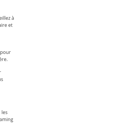
illez à
ire et
 pour
ère.
r
us
 les
reaming