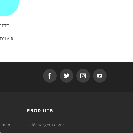
EPTÉ
'ÉCLAIR
PRODUITS
omment
Télécharger Le VPN
e