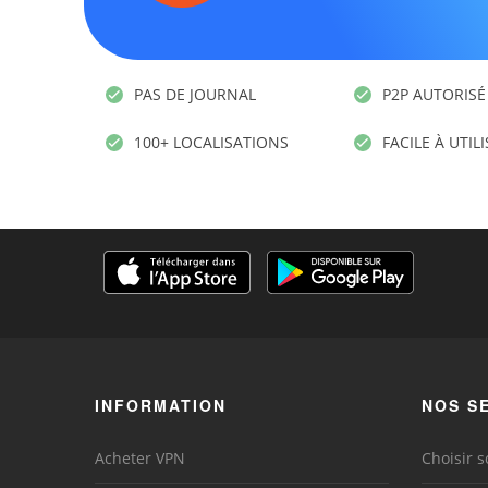
PAS DE JOURNAL
P2P AUTORISÉ
100+ LOCALISATIONS
FACILE À UTIL
INFORMATION
NOS S
Acheter VPN
Choisir s