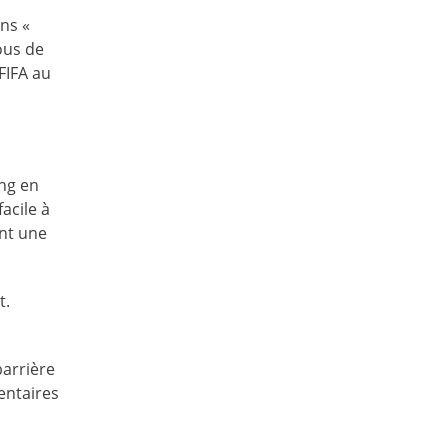
ns «
vous de
FIFA au
ing en
acile à
ent une
t.
barrière
entaires