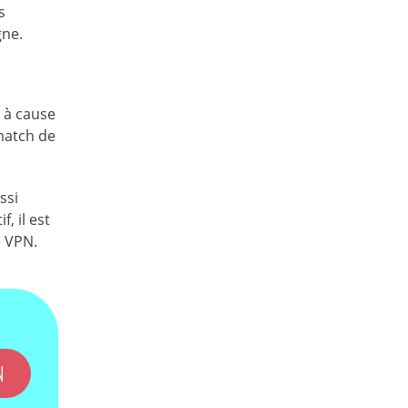
s
gne.
e à cause
match de
ssi
, il est
e VPN.
N