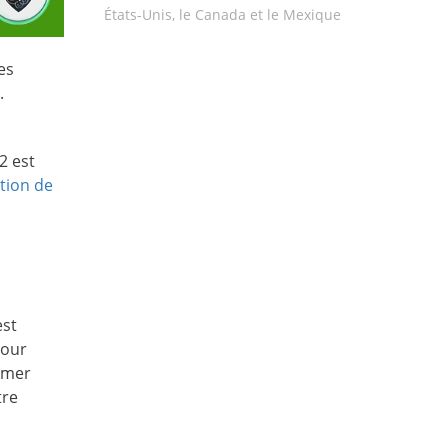
États-Unis, le Canada et le Mexique
es
.
2 est
tion de
est
pour
ormer
tre