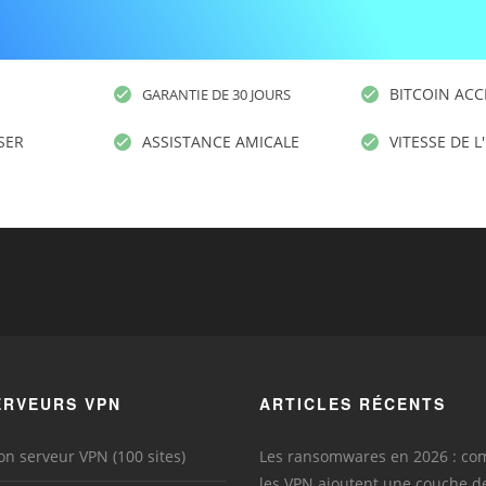
BITCOIN ACC
GARANTIE DE 30 JOURS
ISER
ASSISTANCE AMICALE
VITESSE DE L
ERVEURS VPN
ARTICLES RÉCENTS
on serveur VPN (100 sites)
Les ransomwares en 2026 : c
les VPN ajoutent une couche d