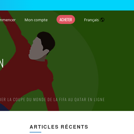
ACHETER
mmencer
Mon compte
Français
N
ER LA COUPE DU MONDE DE LA FIFA AU QATAR EN LIGNE
ARTICLES RÉCENTS