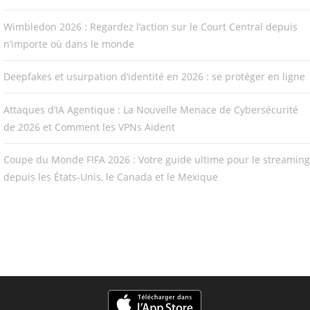
Wimbledon 2026 : Regardez l’action sur le Court Central depuis
n’importe où dans le monde
Deepfakes et usurpation d’identité en 2026 : se protéger en ligne
Attaques d’IA Agentique : La Nouvelle Menace de Cybersécurité
de 2026 et Comment les VPNs Aident
Coupe du Monde FIFA 2026 : Votre guide ultime pour le streaming
depuis les États-Unis, le Canada et le Mexique