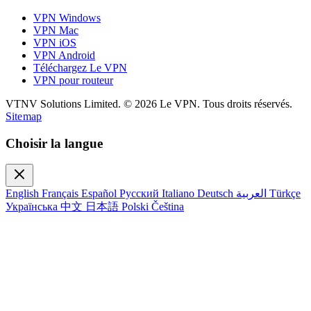
VPN Windows
VPN Mac
VPN iOS
VPN Android
Téléchargez Le VPN
VPN pour routeur
VTNV Solutions Limited.
© 2026 Le VPN. Tous droits réservés.
Sitemap
Choisir la langue
English
Français
Español
Русский
Italiano
Deutsch
العربية
Türkçe
Українська
中文
日本語
Polski
Čeština