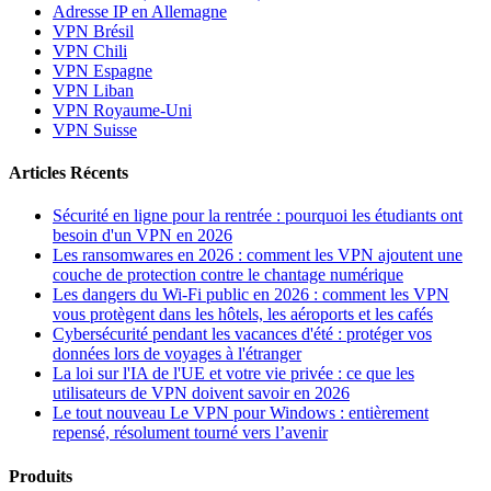
Adresse IP en Allemagne
VPN Brésil
VPN Chili
VPN Espagne
VPN Liban
VPN Royaume-Uni
VPN Suisse
Articles Récents
Sécurité en ligne pour la rentrée : pourquoi les étudiants ont
besoin d'un VPN en 2026
Les ransomwares en 2026 : comment les VPN ajoutent une
couche de protection contre le chantage numérique
Les dangers du Wi-Fi public en 2026 : comment les VPN
vous protègent dans les hôtels, les aéroports et les cafés
Cybersécurité pendant les vacances d'été : protéger vos
données lors de voyages à l'étranger
La loi sur l'IA de l'UE et votre vie privée : ce que les
utilisateurs de VPN doivent savoir en 2026
Le tout nouveau Le VPN pour Windows : entièrement
repensé, résolument tourné vers l’avenir
Produits