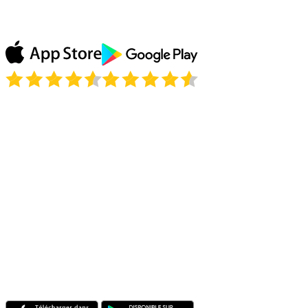
Le VPN débloque tout ! Merci !
Julie P.
Est-il légal d'utiliser un VPN en Indonésie ?
Puis-je regarder les chaînes et sites que j'utilise chez moi en Indonésie
depuis l'étranger ?
Un VPN va-t-il ralentir ma connexion en Indonésie ?
Je voyage en Indonésie pour une courte durée. Dois-je configurer
quelque chose sur place ?
Combien d'appareils puis-je utiliser en même temps ?
Le VPN fonctionne-t-il sur les réseaux mobiles indonésiens ?