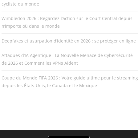
cycliste du monde
Wimbledon 2026 : Regardez l’action sur le Court Central depuis
n’importe où dans le monde
Deepfakes et usurpation d’identité en 2026 : se protéger en ligne
Attaques d’IA Agentique : La Nouvelle Menace de Cybersécurité
de 2026 et Comment les VPNs Aident
Coupe du Monde FIFA 2026 : Votre guide ultime pour le streaming
depuis les États-Unis, le Canada et le Mexique