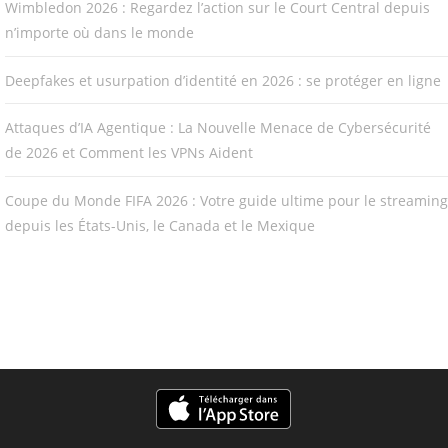
Wimbledon 2026 : Regardez l’action sur le Court Central depuis
n’importe où dans le monde
Deepfakes et usurpation d’identité en 2026 : se protéger en ligne
Attaques d’IA Agentique : La Nouvelle Menace de Cybersécurité
de 2026 et Comment les VPNs Aident
Coupe du Monde FIFA 2026 : Votre guide ultime pour le streaming
depuis les États-Unis, le Canada et le Mexique