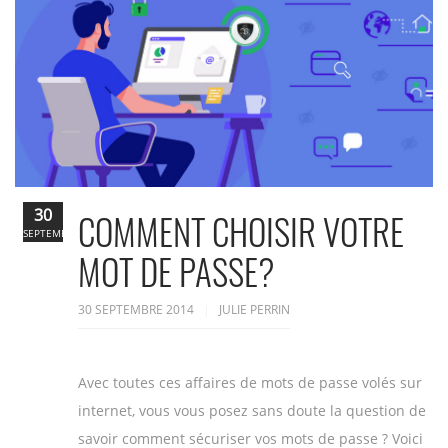
30
COMMENT CHOISIR VOTRE
SEPTEMBRE
MOT DE PASSE?
30 SEPTEMBRE 2014
JULIE PERRIN
Avec toutes ces affaires de mots de passe volés sur
internet, vous vous posez sans doute la question de
savoir comment sécuriser vos mots de passe ? Voici