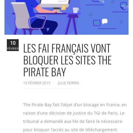
10
LES FAI FRANÇAIS VONT
FÉVRIER
BLOQUER LES SITES THE
PIRATE BAY
10 FÉVRIER 2015
JULIE PERRIN
The Pirate Bay fait l’objet d’un blocage en France, en
raison d’une décision de justice du TGI de Paris. Le
tribunal a demandé aux FAI de faire le nécessaire
pour bloquer l’accès au site de téléchargement