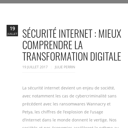
19
SÉCURITÉ INTERNET : MIEUX
JUILLET
COMPRENDRE LA
TRANSFORMATION DIGITALE
19 JUILLET 2017
JULIE PERRIN
La sécurité internet devient un enjeu de société,
avec notamment les cas de cybercriminalité sans
précédent avec les ransomwares Wannacry et
Petya, les chiffres de l’explosion de l’usage
d’Internet dans le monde donnent le vertige. Nos
sociétés et nos économies accélèrent le rythme au