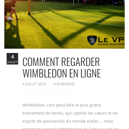
4
COMMENT REGARDER
JUILLET
WIMBLEDON EN LIGNE
4 JUILLET 2018
VUK MUJOVIĆ
Wimbledon, c’est peut-être le plus grand
événement de tennis, qui captive les cœurs et les
esprits de passionnés du monde entier … mais