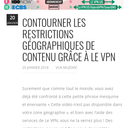
20
CONTOURNER LES
JANVIER
RESTRICTIONS
GÉOGRAPHIQUES DE
CONTENU GRÂCE À LE VPN
20 JANVIER 2018
VUK MUJOVIĆ
Surement que comme tout le monde, vous avez
déjà été confronté à cette petite phrase mesquine
et énervante « Cette vidéo n’est pas disponible dans
votre zone géographie », et bien avec l’aide des
services de Le VPN, vous ne la verrez plus ! Des