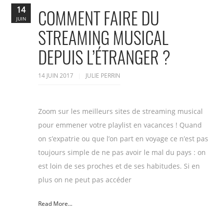
14
COMMENT FAIRE DU
JUIN
STREAMING MUSICAL
DEPUIS L’ÉTRANGER ?
14 JUIN 2017
JULIE PERRIN
Zoom sur les meilleurs sites de streaming musical
pour emmener votre playlist en vacances ! Quand
on s’expatrie ou que l’on part en voyage ce n’est pas
toujours simple de ne pas avoir le mal du pays : on
est loin de ses proches et de ses habitudes. Si en
plus on ne peut pas accéder
Read More...