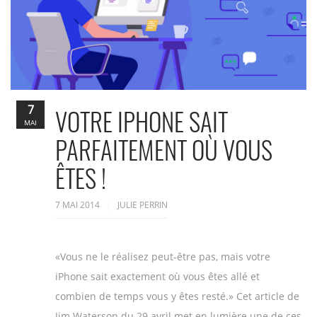
7
VOTRE IPHONE SAIT
MAI
PARFAITEMENT OÙ VOUS
ÊTES !
7 MAI 2014
JULIE PERRIN
«Vous ne le réalisez peut-être pas, mais votre
iPhone sait exactement où vous êtes allé et
combien de temps vous y êtes resté.» Cet article de
Jim Waterson du 29 avril met en lumière une de ces