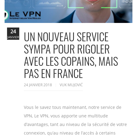
24
UN NOUVEAU SERVICE
JANVIER
SYMPA POUR RIGOLER
AVEC LES COPAINS, MAIS
PAS EN FRANCE
24 JANVIER 2018
VUK MUJOVIĆ
Vous le savez tous maintenant, notre service de
VPN, Le VPN, vous apporte une multitude
d’avantages, tant au niveau de la sécurité de votre
connexion, qu’au niveau de l’accès à certains