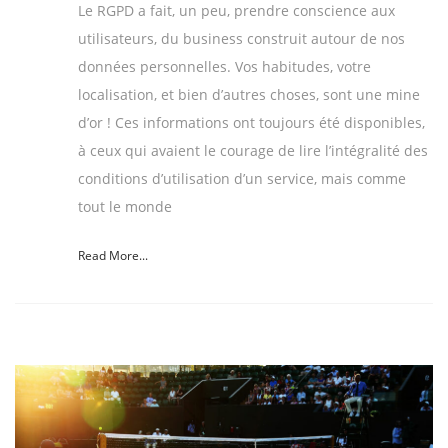
Le RGPD a fait, un peu, prendre conscience aux
utilisateurs, du business construit autour de nos
données personnelles. Vos habitudes, votre
localisation, et bien d’autres choses, sont une mine
d’or ! Ces informations ont toujours été disponibles,
à ceux qui avaient le courage de lire l’intégralité des
conditions d’utilisation d’un service, mais comme
tout le monde
Read More...