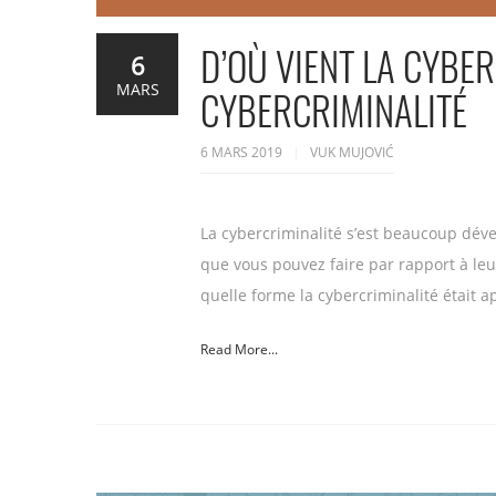
D’OÙ VIENT LA CYBER
6
MARS
CYBERCRIMINALITÉ
6 MARS 2019
VUK MUJOVIĆ
La cybercriminalité s’est beaucoup dév
que vous pouvez faire par rapport à leu
quelle forme la cybercriminalité était 
Read More...