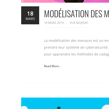
MODÉLISATION DES M
18
MARS
18 MARS 2019
VUK MUJOVIĆ
La modélisation des menaces est un ense
prendre leur système de cybersécurité.
pour apprendre les méthodes de codag
Read More...