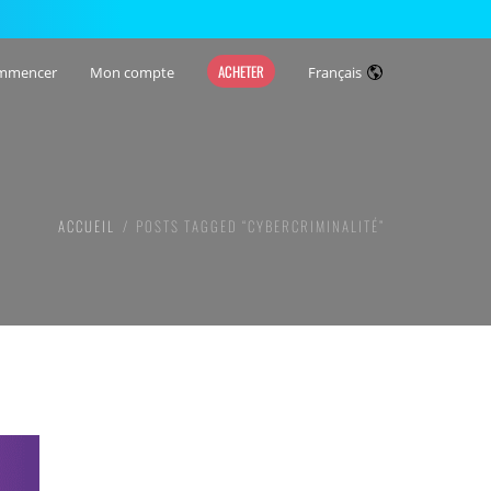
ACHETER
mmencer
Mon compte
Français
ACCUEIL
POSTS TAGGED “CYBERCRIMINALITÉ”