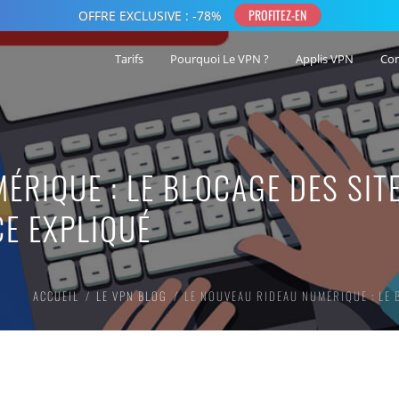
Tarifs
Pourquoi Le VPN ?
Applis VPN
Co
ÉRIQUE : LE BLOCAGE DES SIT
E EXPLIQUÉ
ACCUEIL
LE VPN BLOG
LE NOUVEAU RIDEAU NUMÉRIQUE : LE 