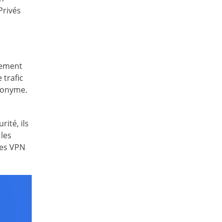
Privés
cement
 trafic
anonyme.
rité, ils
les
ices VPN