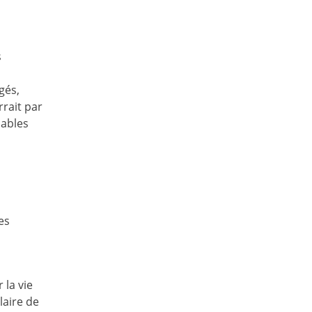
s
gés,
rrait par
pables
es
 la vie
laire de