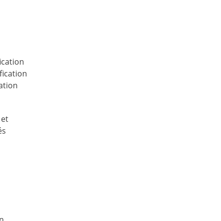
ication
fication
ation
 et
és
En