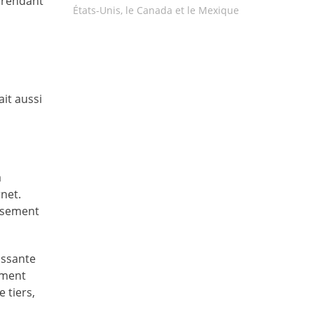
, rendant
États-Unis, le Canada et le Mexique
it aussi
a
net.
assement
issante
ement
 tiers,