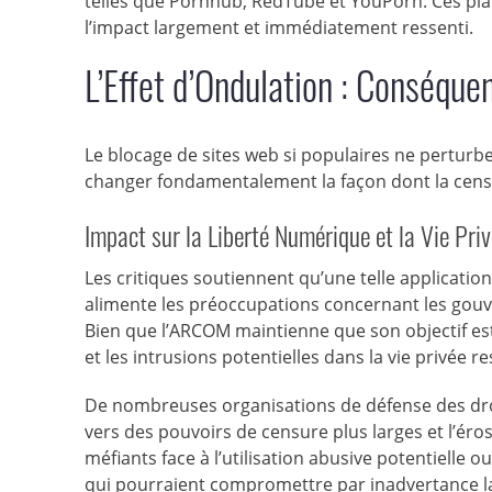
telles que Pornhub, RedTube et YouPorn. Ces plat
l’impact largement et immédiatement ressenti.
L’Effet d’Ondulation : Conséqu
Le blocage de sites web si populaires ne perturb
changer fondamentalement la façon dont la censu
Impact sur la Liberté Numérique et la Vie Pri
Les critiques soutiennent qu’une telle applicatio
alimente les préoccupations concernant les gouv
Bien que l’ARCOM maintienne que son objectif es
et les intrusions potentielles dans la vie privée res
De nombreuses organisations de défense des dro
vers des pouvoirs de censure plus larges et l’éro
méfiants face à l’utilisation abusive potentielle o
qui pourraient compromettre par inadvertance la 