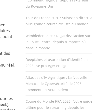
: Comment regarder depuis l’extérieur
du Royaume-Uni
Tour de France 2026 : Suivez en direct la
plus grande course cycliste du monde
ment
dultes.
Wimbledon 2026 : Regardez l’action sur
u point
le Court Central depuis n’importe où
dans le monde
nt des
Deepfakes et usurpation d’identité en
enu réel,
2026 : se protéger en ligne
Attaques d’IA Agentique : La Nouvelle
Menace de Cybersécurité de 2026 et
Comment les VPNs Aident
our les
Coupe du Monde FIFA 2026 : Votre guide
eek),
ultime pour le streaming depuis les