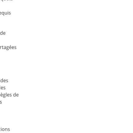
equis
 de
artagées
 des
des
règles de
s
s
tions