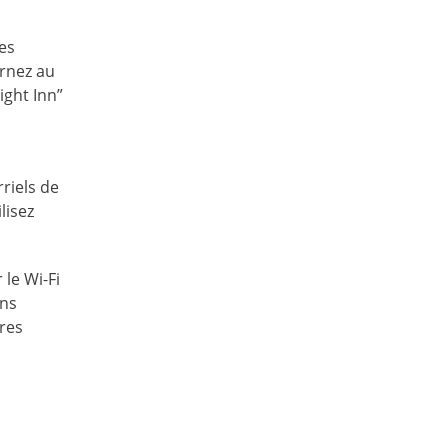
es
urnez au
ight Inn”
riels de
lisez
le Wi-Fi
ons
ères