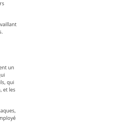
rs
vaillant
s.
vent un
qui
ls, qui
 et les
taques,
employé