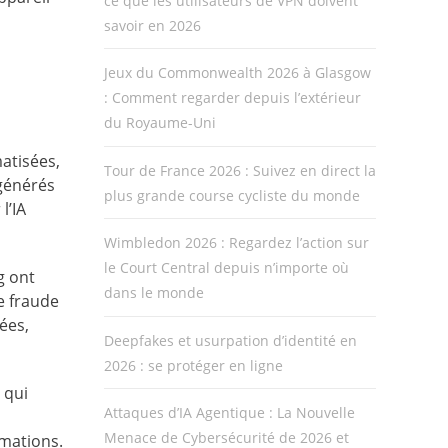
ce que les utilisateurs de VPN doivent
savoir en 2026
Jeux du Commonwealth 2026 à Glasgow
: Comment regarder depuis l’extérieur
du Royaume-Uni
matisées,
Tour de France 2026 : Suivez en direct la
 générés
plus grande course cycliste du monde
l’IA
Wimbledon 2026 : Regardez l’action sur
le Court Central depuis n’importe où
g ont
dans le monde
e fraude
ées,
Deepfakes et usurpation d’identité en
2026 : se protéger en ligne
 qui
Attaques d’IA Agentique : La Nouvelle
Menace de Cybersécurité de 2026 et
rmations.