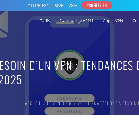
Tarifs
Pourquoi Le VPN ?
Applis VPN
Co
SOIN D’UN VPN : TENDANCES 
 2025
ACCUEIL
LE VPN BLOG
VOTRE SMARTPHONE A BESOIN D