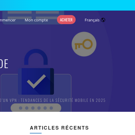
ACHETER
mmencer
Mon compte
Français
DE
’UN VPN : TENDANCES DE LA SÉCURITÉ MOBILE EN 2025
ARTICLES RÉCENTS