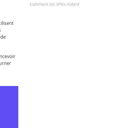
Comment les VPNs Aident
ilisent
s
 de
oncevoir
ourner