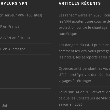
ERVEURS VPN
ARTICLES RÉCENTS
on serveur VPN (100 sites)
Les ransomwares en 2026 : c
les VPN ajoutent une couche d
IP en France
protection contre le chantage
numérique
SA (VPN Américain)
Les dangers du Wi-Fi public en
IP en Allemagne
comment les VPN vous protège
les hôtels, les aéroports et les 
Cybersécurité pendant les vac
d’été : protéger vos données lo
voyages à l’étranger
La loi sur l’IA de l’UE et votre vi
ce que les utilisateurs de VPN 
savoir en 2026
-Uni