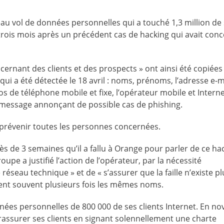
au vol de données personnelles qui a touché 1,3 million de
 trois mois après un précédent cas de hacking qui avait con
rnant des clients et des prospects » ont ainsi été copiées 
ui a été détectée le 18 avril : noms, prénoms, l’adresse e-m
s de téléphone mobile et fixe, l’opérateur mobile et Internet
 message annonçant de possible cas de phishing.
 prévenir toutes les personnes concernées.
ès de 3 semaines qu’il a fallu à Orange pour parler de ce ha
pe a justifié l’action de l’opérateur, par la nécessité
 réseau technique » et de « s’assurer que la faille n’existe pl
aient souvent plusieurs fois les mêmes noms.
onnées personnelles de 800 000 de ses clients Internet. En n
rassurer ses clients en signant solennellement une charte