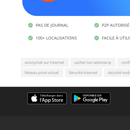
PAS DE JOURNAL
P2P AUTORISÉ
100+ LOCALISATIONS
FACILE À UTIL
anonymat sur Internet
cacher son adresse ip
confi
Réseau privé virtuel
Sécurité internet
sécurité mob