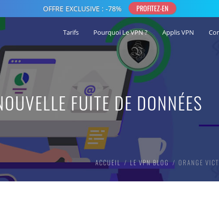
Tarifs
Pourquoi Le VPN ?
Applis VPN
Co
NOUVELLE FUITE DE DONNÉES
ACCUEIL
LE VPN BLOG
ORANGE VICT