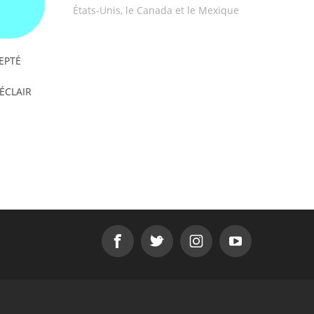
États-Unis, le Canada et le Mexique
EPTÉ
'ÉCLAIR