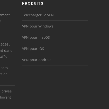
PRODUITS
omment
Télécharger Le VPN
e
VPN pour Windows
VPN pour macOS
 2026 :
VPN pour iOS
nt dans
cafés
VPN pour Android
ances
rs de
e privée :
doivent