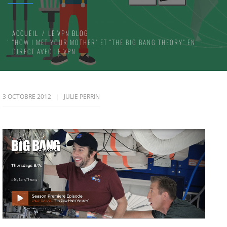
ACCUEIL
LE VPN BLOG
“HOW I MET YOUR MOTHER” ET “THE BIG BANG THEORY” EN
DIRECT AVEC LE VPN
3 OCTOBRE 2012
JULIE PERRIN