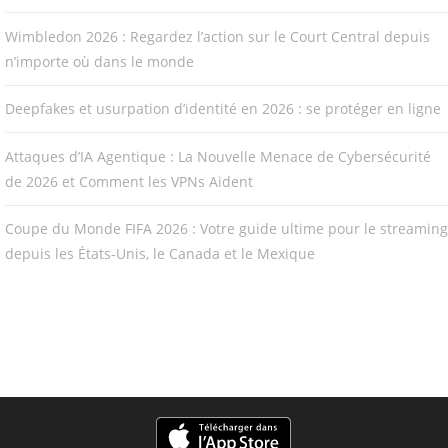
Wimbledon 2026 : Regardez l’action sur le Court Central depuis
n’importe où dans le monde
Deepfakes et usurpation d’identité en 2026 : se protéger en ligne
Attaques d’IA Agentique : La Nouvelle Menace de Cybersécurité
de 2026 et Comment les VPNs Aident
Coupe du Monde FIFA 2026 : Votre guide ultime pour le streaming
depuis les États-Unis, le Canada et le Mexique