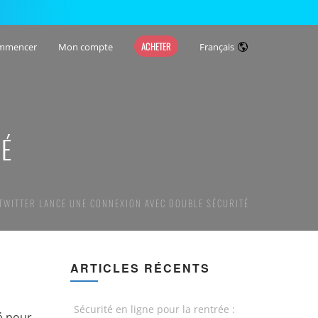
ACHETER
mmencer
Mon compte
Français
TÉ
TWITTER LANCE UNE CONNEXION AVEC DOUBLE SÉCURITÉ
ARTICLES RÉCENTS
Sécurité en ligne pour la rentrée :
té pour