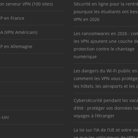
on serveur VPN (100 sites)
Sécurité en ligne pour la rentré
pourquoi les étudiants ont bes
IP en France
VPN en 2026
SA (VPN Américain)
Les ransomwares en 2026 : c
les VPN ajoutent une couche d
IP en Allemagne
protection contre le chantage
numérique
Les dangers du Wi-Fi public en
comment les VPN vous protège
les hôtels, les aéroports et les 
Cybersécurité pendant les vac
d’été : protéger vos données lo
voyages à l’étranger
-Uni
La loi sur l’IA de l’UE et votre vi
ce que les utilisateurs de VPN 