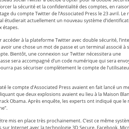
orcer la sécurité et la confidentialité des comptes, en raiso
tage du compte Twitter de l’Associated Press le 23 avril. Le
al étudierait actuellement un nouveau système d’identificat
x étapes.
 accéder à la plateforme Twitter avec double sécurité, l’int
 avoir une chose un mot de passe et un terminal associé à 
pte. Bientôt, une connexion sur Twitter nécessitera une
e passe sera accompagné d’un code numérique qui sera envo
ourra pas sécuriser complètement le compte de l’utilisateu
iraté le compte d’Associated Press avaient en fait lancé un 
iquant que deux explosions avaient eu lieu à la Maison Bla
arack Obama. Après enquête, les experts ont indiqué que l
ne”.
être mis en place très prochainement. C’est ce même systè
ts sur Internet avec la technologie 3D Secure. Facebook, Micr