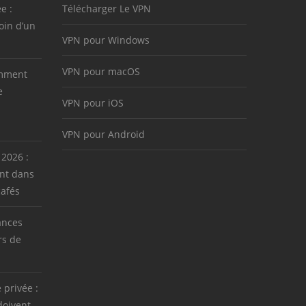
e :
Télécharger Le VPN
oin d’un
VPN pour Windows
VPN pour macOS
omment
e
VPN pour iOS
VPN pour Android
 2026 :
nt dans
cafés
ances
rs de
e privée :
doivent