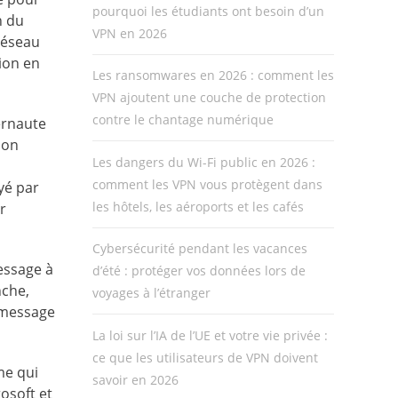
pourquoi les étudiants ont besoin d’un
n du
VPN en 2026
 réseau
ion en
Les ransomwares en 2026 : comment les
VPN ajoutent une couche de protection
contre le chantage numérique
ernaute
son
Les dangers du Wi-Fi public en 2026 :
comment les VPN vous protègent dans
yé par
les hôtels, les aéroports et les cafés
r
Cybersécurité pendant les vacances
message à
d’été : protéger vos données lors de
nche,
voyages à l’étranger
e message
La loi sur l’IA de l’UE et votre vie privée :
ce que les utilisateurs de VPN doivent
me qui
savoir en 2026
osoft et