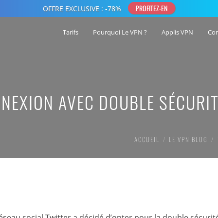
Tarifs
Pourquoi Le VPN ?
Applis VPN
Co
NNEXION AVEC DOUBLE SÉCURI
ACCUEIL
LE VPN BLOG
éseau social Twitter a décidé d’opter pour la double sécuri