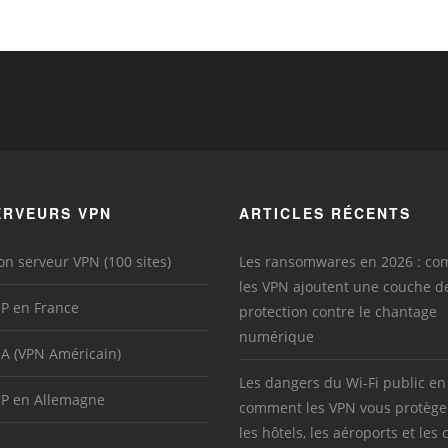
ERVEURS VPN
ARTICLES RÉCENTS
on serveur VPN (100 sites)
Les ransomwares en 2026 : c
les VPN ajoutent une couche d
IP en France
protection contre le chantage
numérique
SA (VPN Américain)
Les dangers du Wi-Fi public en
IP en Allemagne
comment les VPN vous protège
les hôtels, les aéroports et les 