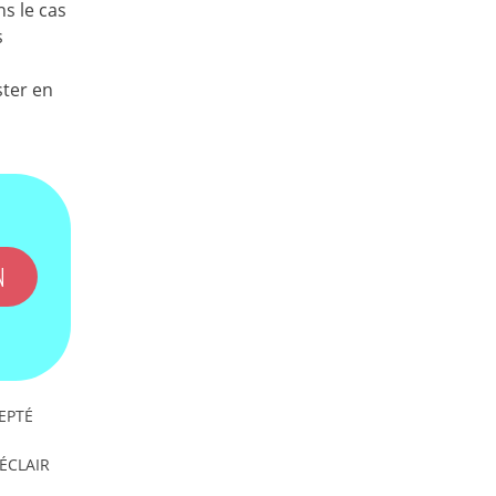
s le cas
s
ster en
N
EPTÉ
'ÉCLAIR