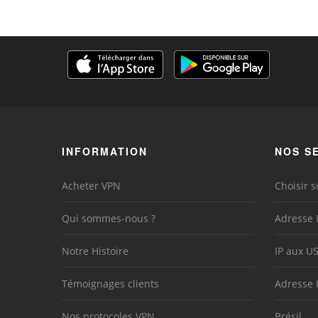
INFORMATION
NOS S
Acheter VPN
Choisir s
Qui sommes-nous ?
Adresse 
Notre Histoire
IP aux U
Témoignages clients
Adresse 
Nos protocoles VPN
Brésil