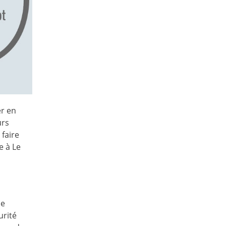
er en
urs
faire
e à Le
le
urité