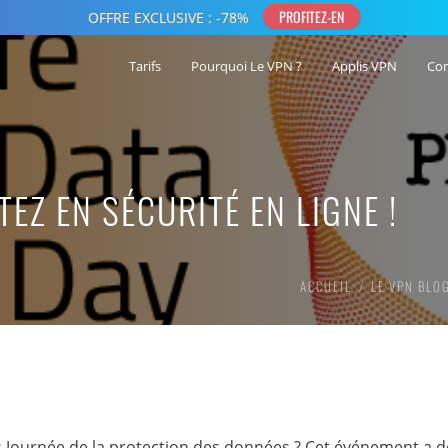
Tarifs
Pourquoi Le VPN ?
Applis VPN
Co
TEZ EN SÉCURITÉ EN LIGNE !
ACCUEIL
LE VPN BLO
is Journée de la protection des données ? Cet événement a 