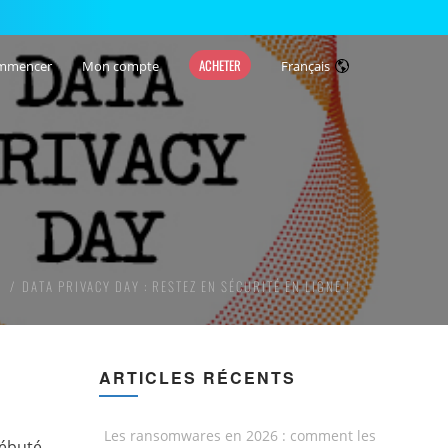
ACHETER
mmencer
Mon compte
Français
G
DATA PRIVACY DAY : RESTEZ EN SÉCURITÉ EN LIGNE !
ARTICLES RÉCENTS
Les ransomwares en 2026 : comment les
débuté