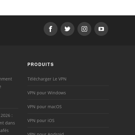
PRODUITS
omment
Télécharger Le VPN
e
VPN pour Windows
VPN pour macOS
 2026 :
VPN pour iOS
nt dans
cafés
VPN pour Android