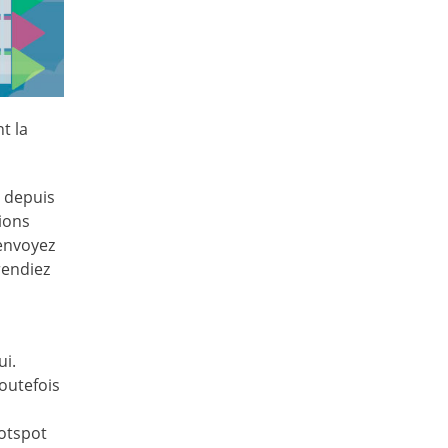
t la
é depuis
ions
 envoyez
rendiez
ui.
outefois
hotspot