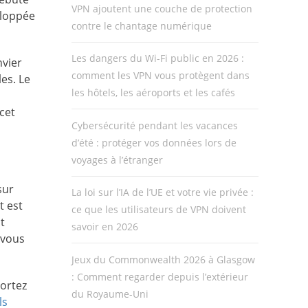
VPN ajoutent une couche de protection
eloppée
contre le chantage numérique
Les dangers du Wi-Fi public en 2026 :
nvier
comment les VPN vous protègent dans
les. Le
les hôtels, les aéroports et les cafés
cet
Cybersécurité pendant les vacances
d’été : protéger vos données lors de
voyages à l’étranger
sur
La loi sur l’IA de l’UE et votre vie privée :
t est
ce que les utilisateurs de VPN doivent
t
savoir en 2026
 vous
Jeux du Commonwealth 2026 à Glasgow
: Comment regarder depuis l’extérieur
portez
du Royaume-Uni
ls