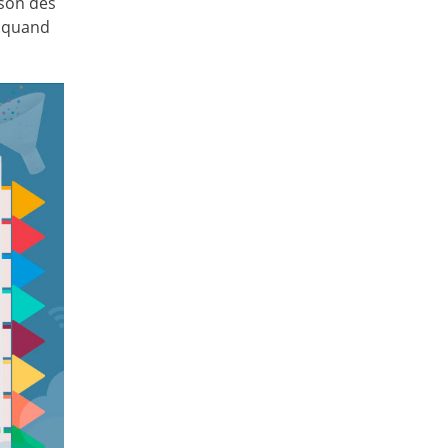
ison des
n quand