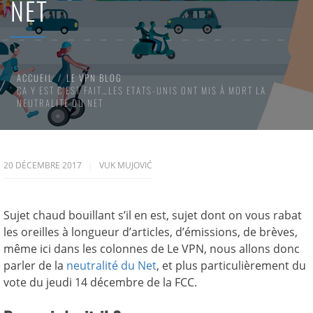
NET
ACCUEIL
LE VPN BLOG
ÇA Y EST C’EST FAIT…LES ETATS-UNIS ONT MIS À MORT LA
NEUTRALITÉ DU NET
20 DÉCEMBRE 2017
VUK MUJOVIĆ
Sujet chaud bouillant s’il en est, sujet dont on vous rabat
les oreilles à longueur d’articles, d’émissions, de brèves,
même ici dans les colonnes de Le VPN, nous allons donc
parler de la
neutralité du Net
, et plus particulièrement du
vote du jeudi 14 décembre de la FCC.