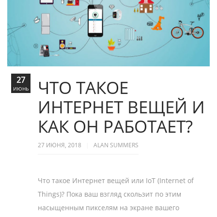
27
ЧТО ТАКОЕ
ИЮНЬ
ИНТЕРНЕТ ВЕЩЕЙ И
КАК ОН РАБОТАЕТ?
27 ИЮНЯ, 2018
ALAN SUMMERS
Что такое Интернет вещей или IoT (Internet of
Things)? Пока ваш взгляд скользит по этим
насыщенным пикселям на экране вашего