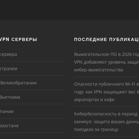
VPN СЕРВЕРЫ
ПОСЛЕДНИЕ ПУБЛИКАЦ
 сервера
Вымогательское ПО в 2026 год
VPN добавляют уровень защи
встралии
кибер-вымогательства
в Великобритании
Опасности публичного Wi-Fi в
году: как VPN защищают вас в
 Вьетнама
аэропортах и кафе
спании
Кибербезопасность в период
каникул: защита ваших данн
захстане
поездках за границу