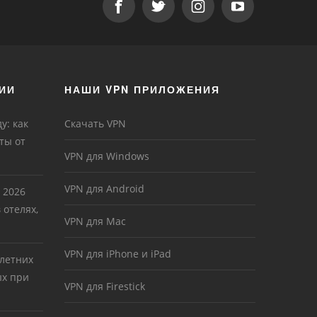
ИИ
НАШИ VPN ПРИЛОЖЕНИЯ
у: как
Скачать VPN
ты от
VPN для Windows
VPN для Android
 2026
 отелях,
VPN для Mac
VPN для iPhone и iPad
 летних
ых при
VPN для Firestick