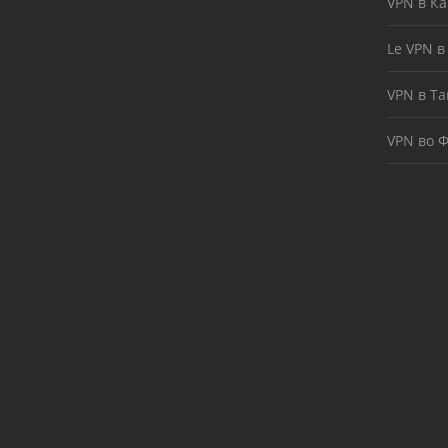
VPN в К
Le VPN в
VPN в Т
VPN во 