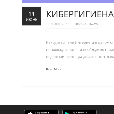
КИБЕРГИГИЕНА
11
ИЮНЬ
11 ИЮНЯ, 2021
IRMA SURIKOVA
Находиться вне Интернета в целом ст
поскольку взрослым необходимо позабо
подростки не всегда делают то, что и
Read More...