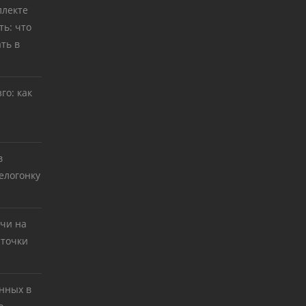
ллекте
ь: что
ть в
го: как
в
елогонку
тчи на
 точки
нных в