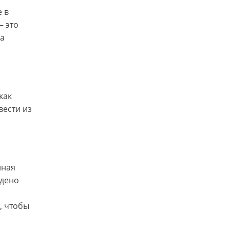
е в
– это
На
как
вести из
нная
адено
, чтобы