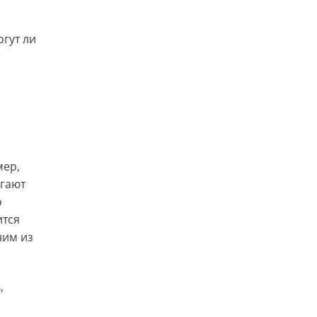
огут ли
мер,
егают
о
ится
ним из
,