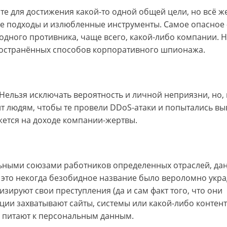
сте для достижения какой-то одной общей цели, но всё ж
е подходы и излюбленные инструменты. Самое опасное 
 одного противника, чаще всего, какой-либо компании. 
ространённых способов корпоративного шпионажа.
. Нельзя исключать вероятность и личной неприязни, но, 
ит людям, чтобы те провели DDoS-атаки и попытались вы
ажется на доходе компании-жертвы.
ьными союзами работников определенных отраслей, да
 это некогда безобидное название было вероломно укр
ируют свои преступления (да и сам факт того, что они
ии захватывают сайты, системы или какой-либо контент
 питают к персональным данным.