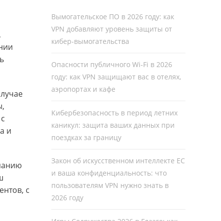
Вымогательское ПО в 2026 году: как
VPN добавляют уровень защиты от
,
кибер-вымогательства
ении
ь
Опасности публичного Wi-Fi в 2026
году: как VPN защищают вас в отелях,
аэропортах и кафе
случае
ы,
Кибербезопасность в период летних
 с
каникул: защита ваших данных при
а и
поездках за границу
Закон об искусственном интеллекте ЕС
мпанию
и ваша конфиденциальность: что
ш
пользователям VPN нужно знать в
ентов, с
2026 году