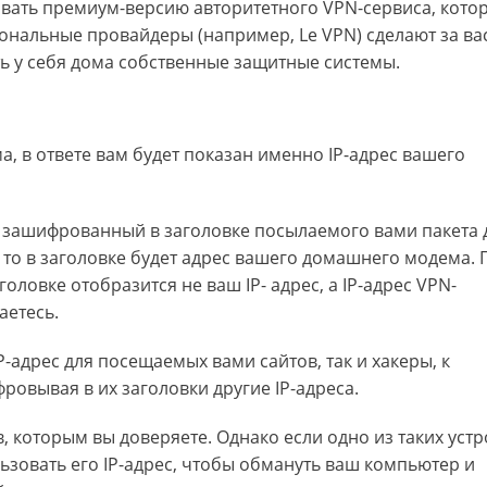
вать премиум-версию авторитетного VPN-сервиса, кото
иональные провайдеры (например, Le VPN) сделают за ва
ть у себя дома собственные защитные системы.
а, в ответе вам будет показан именно IP-адрес вашего
рес, зашифрованный в заголовке посылаемого вами пакета
то в заголовке будет адрес вашего домашнего модема. 
ловке отобразится не ваш IP- адрес, а IP-адрес VPN-
аетесь.
P-адрес для посещаемых вами сайтов, так и хакеры, к
ровывая в их заголовки другие IP-адреса.
в, которым вы доверяете. Однако если одно из таких устр
льзовать его IP-адрес, чтобы обмануть ваш компьютер и