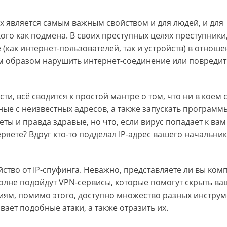
 является самым важным свойством и для людей, и для
ого как подмена. В своих преступных целях преступники
(как интернет-пользователей, так и устройств) в отнош
им образом нарушить интернет-соединение или повредит
и, всё сводится к простой мантре о том, что ни в коем 
ные с неизвестных адресов, а также запускать программ
ы и правда здравые, но что, если вирус попадает к вам
еряете? Вдруг кто-то подделал IP-адрес вашего начальник
йство от IP-спуфинга. Неважно, представляете ли вы ко
олне подойдут VPN-сервисы, которые помогут скрыть ва
ниям, помимо этого, доступно множество разных инструм
ает подобные атаки, а также отразить их.