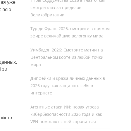
Игры Содружества 2026 в Глазго: как
рая уже
смотреть из-за пределов
с всю
Великобритании
Тур де Франс 2026: смотрите в прямом
эфире величайшую велогонку мира
Уимблдон 2026: Смотрите матчи на
Центральном корте из любой точки
 данных.
мира
При
Дипфейки и кража личных данных в
2026 году: как защитить себя в
интернете
Агентные атаки ИИ: новая угроза
кибербезопасности 2026 года и как
ойств
VPN помогают с ней справиться