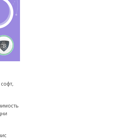
 софт,
вимость
дни
вис