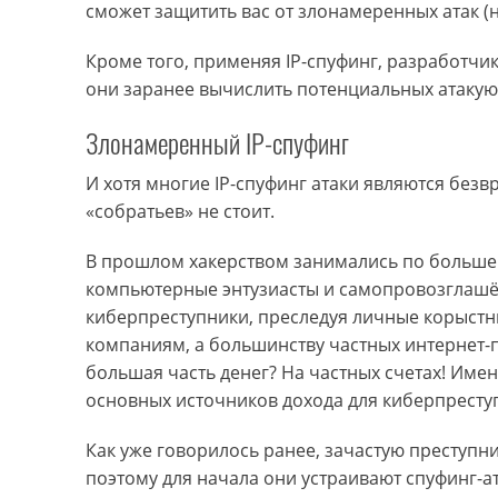
сможет защитить вас от злонамеренных атак (н
Кроме того, применяя IP-спуфинг, разработчи
они заранее вычислить потенциальных атаку
Злонамеренный IP-спуфинг
И хотя многие IP-спуфинг атаки являются без
«собратьев» не стоит.
В прошлом хакерством занимались по большей 
компьютерные энтузиасты и самопровозглашён
киберпреступники, преследуя личные корыстны
компаниям, а большинству частных интернет-п
большая часть денег? На частных счетах! Име
основных источников дохода для киберпресту
Как уже говорилось ранее, зачастую преступни
поэтому для начала они устраивают спуфинг-а