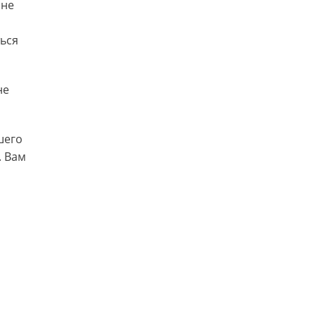
 не
ться
не
шего
. Вам