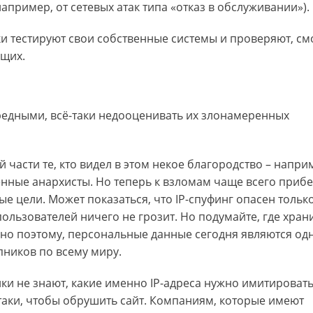
апример, от сетевых атак типа «отказ в обслуживании»).
ки тестируют свои собственные системы и проверяют, см
ющих.
вредными, всё-таки недооценивать их злонамеренных
части те, кто видел в этом некое благородство – напри
ные анархисты. Но теперь к взломам чаще всего приб
е цели. Может показаться, что IP-спуфинг опасен тольк
ользователей ничего не грозит. Но подумайте, где хран
нно поэтому, персональные данные сегодня являются од
пников по всему миру.
ки не знают, какие именно IP-адреса нужно имитировать
таки, чтобы обрушить сайт. Компаниям, которые имеют