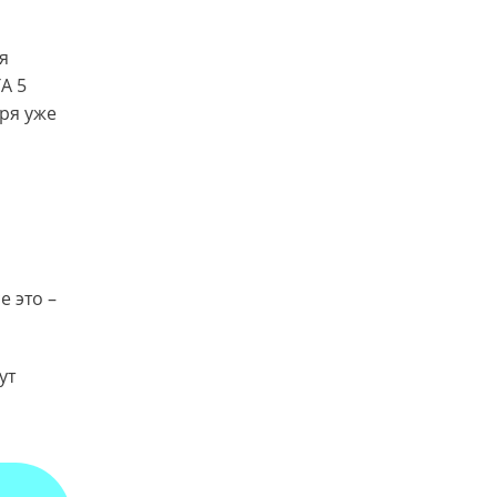
я
A 5
ря уже
е это –
ут