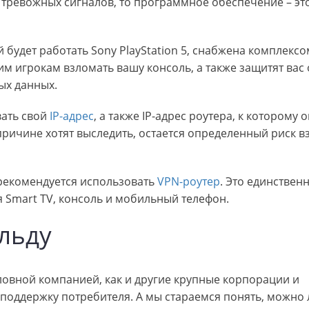
тревожных сигналов, то программное обеспечение – эт
 будет работать Sony PlayStation 5, снабжена комплекс
м игрокам взломать вашу консоль, а также защитят вас 
ых данных.
вать свой
IP-адрес
, а также IP-адрес роутера, к которому 
 причине хотят выследить, остается определенный риск в
рекомендуется использовать
VPN-роутер
. Это единствен
я Smart TV, консоль и мобильный телефон.
льду
ловной компанией, как и другие крупные корпорации и
а поддержку потребителя. А мы стараемся понять, можно 