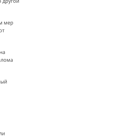
о другой
ом мер
от
она
злома
ный
ли