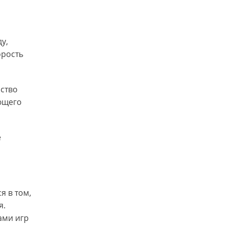
у,
орость
нство
ющего
е
я в том,
я.
ами игр