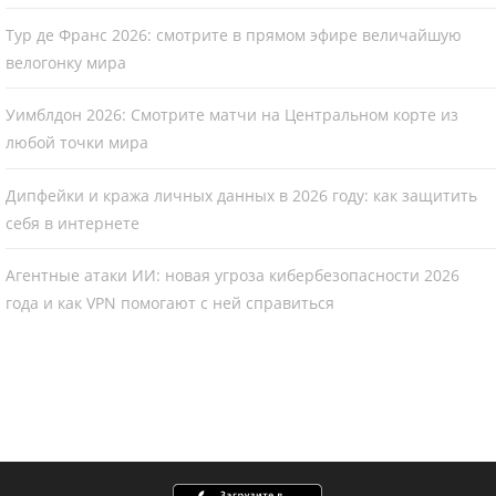
Тур де Франс 2026: смотрите в прямом эфире величайшую
велогонку мира
Уимблдон 2026: Смотрите матчи на Центральном корте из
любой точки мира
Дипфейки и кража личных данных в 2026 году: как защитить
себя в интернете
Агентные атаки ИИ: новая угроза кибербезопасности 2026
года и как VPN помогают с ней справиться