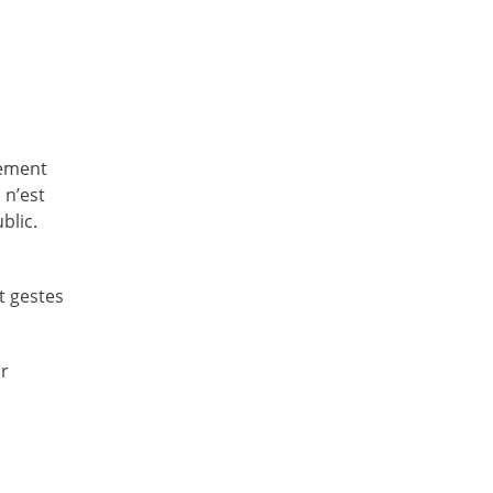
lement
 n’est
blic.
t gestes
ur