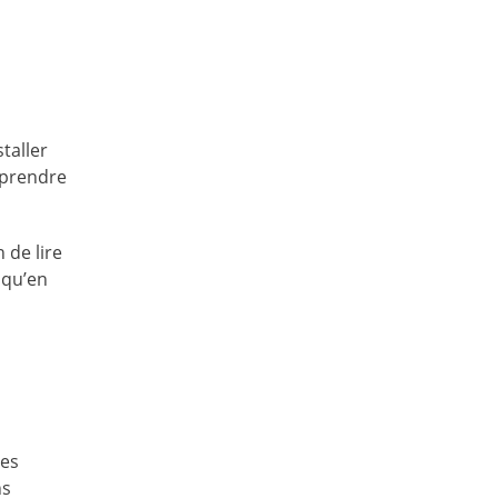
taller
 prendre
 de lire
 qu’en
les
ns