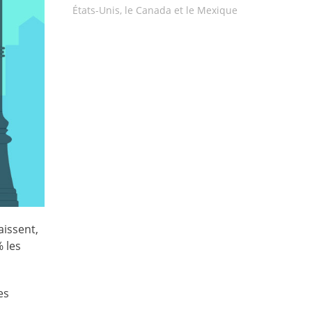
États-Unis, le Canada et le Mexique
aissent,
% les
es