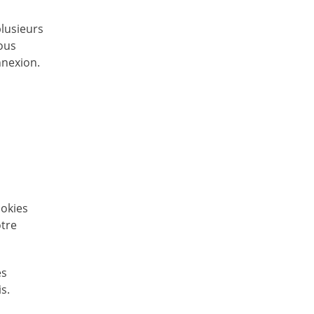
plusieurs
vous
nnexion.
ookies
otre
es
s.