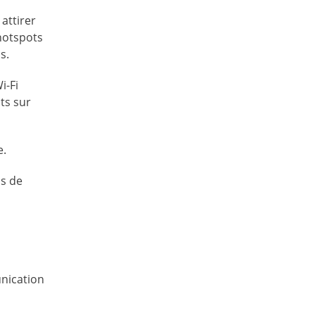
attirer
 hotspots
s.
i-Fi
nts sur
e.
us de
unication