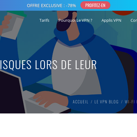
Tarifs
Pourquoi Le VPN ?
Applis VPN
Co
RISQUES LORS DE LEUR
ACCUEIL
LE VPN BLOG
WI-FI