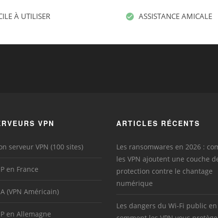
ILE À UTILISER
ASSISTANCE AMICALE
ERVEURS VPN
ARTICLES RÉCENTS
on serveur VPN (100 sites)
Les ransomwares en 2026 : c
les VPN ajoutent une couche d
IP en France
protection contre le chantage
numérique
SA (VPN Américain)
Les dangers du Wi-Fi public en
IP en Allemagne
comment les VPN vous protège