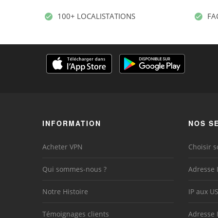
100+ LOCALISTATIONS
FAC
INFORMATION
NOS S
Acheter VPN
Choisir s
Qui sommes-nous ?
Adresse 
Notre Histoire
IP aux U
Témoignages clients
Adresse 