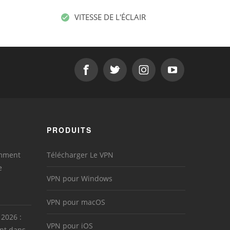
VITESSE DE L'ÉCLAIR
PRODUITS
omment
Télécharger Le VPN
e
VPN pour Windows
VPN pour macOS
 2026 :
VPN pour iOS
nt dans