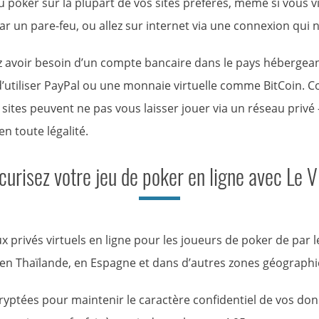
oker sur la plupart de vos sites préférés, même si vous vive
 par un pare-feu, ou allez sur internet via une connexion qu
voir besoin d’un compte bancaire dans le pays hébergeant le 
d’utiliser PayPal ou une monnaie virtuelle comme BitCoin. Co
tes peuvent ne pas vous laisser jouer via un réseau privé – n
n toute légalité.
curisez votre jeu de poker en ligne avec Le 
aux privés virtuels en ligne pour les joueurs de poker de p
n Thaïlande, en Espagne et dans d’autres zones géographiqu
yptées pour maintenir le caractère confidentiel de vos donn