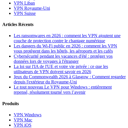
VPN Liban
VPN Royaume-Uni
VPN Suisse
Articles Récents
Les ransomwares en 2026 : comment les VPN ajoutent une
couche de protection contre le chantage numérique
Les dangers du Wi-Fi public en 2026 : comment les VPN
vous protègent dans les hôtels, les aéroports et les cafés
Cybersécurité pendant les vacances d'été : protéger vos
données lors de voyages à l'étranger
La loi sur l'IA de l'UE et votre vie privée : ce que les
utilisateurs de VPN doivent savoir en 2026
Jeux du Commonwealth 2026 à Glasgow : Comment regarder
depuis l'extérieur du Royaume-Uni
Le tout nouveau Le VPN pour Windows : entièrement
repensé, résolument tourné vers l’avenir
Produits
VPN Windows
VPN Mac
VPN iOS