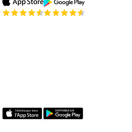
Est-il légal d'utiliser un VPN en Hongrie ?
Puis-je accéder aux services que j'utilise chez moi depuis l'extérieur de
la Hongrie ?
Un VPN va-t-il ralentir ma connexion en Hongrie ?
Je me rends en Hongrie pour un court séjour. Dois-je configurer quelque
chose sur place ?
Combien d'appareils puis-je utiliser en même temps ?
Le VPN fonctionne-t-il sur les réseaux mobiles hongrois ?