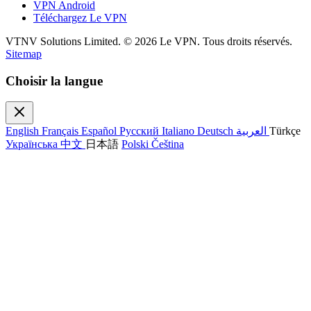
VPN Android
Téléchargez Le VPN
VTNV Solutions Limited.
© 2026 Le VPN. Tous droits réservés.
Sitemap
Choisir la langue
English
Français
Español
Русский
Italiano
Deutsch
العربية
Türkçe
Українська
中文
日本語
Polski
Čeština