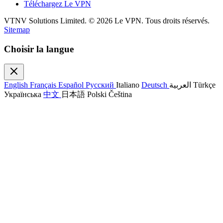
Téléchargez Le VPN
VTNV Solutions Limited.
© 2026 Le VPN. Tous droits réservés.
Sitemap
Choisir la langue
English
Français
Español
Русский
Italiano
Deutsch
العربية
Türkçe
Українська
中文
日本語
Polski
Čeština