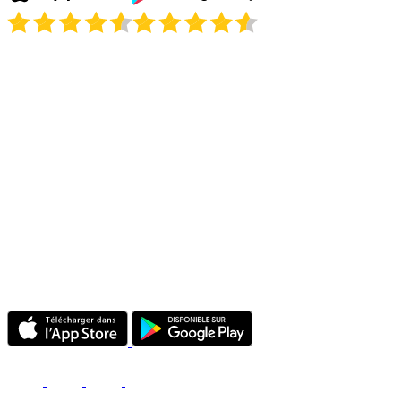
Est-il légal d'utiliser un VPN en Belgique ?
Puis-je regarder la VRT et la RTBF depuis l'étranger ?
Un VPN va-t-il ralentir ma connexion en Belgique ?
Je pars en Belgique pour un court séjour. Dois-je préparer quelque
chose sur place ?
Combien d'appareils puis-je utiliser en même temps ?
Le VPN fonctionne-t-il sur les réseaux mobiles belges comme
Proximus, Orange et Base ?