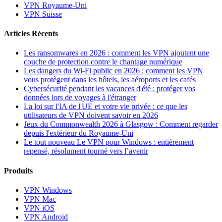
VPN Royaume-Uni
VPN Suisse
Articles Récents
Les ransomwares en 2026 : comment les VPN ajoutent une
couche de protection contre le chantage numérique
Les dangers du Wi-Fi public en 2026 : comment les VPN
vous protègent dans les hôtels, les aéroports et les cafés
Cybersécurité pendant les vacances d'été : protéger vos
données lors de voyages à l'étranger
La loi sur l'IA de l'UE et votre vie privée : ce que les
utilisateurs de VPN doivent savoir en 2026
Jeux du Commonwealth 2026 à Glasgow : Comment regarder
depuis l'extérieur du Royaume-Uni
Le tout nouveau Le VPN pour Windows : entièrement
repensé, résolument tourné vers l’avenir
Produits
VPN Windows
VPN Mac
VPN iOS
VPN Android