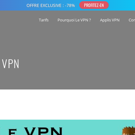
Tarifs
Pourquoi Le VPN ?
Applis VPN
Co
 VPN