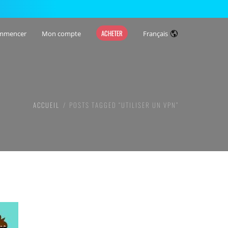
ACHETER
mmencer
Mon compte
Français
ACCUEIL
POSTS TAGGED “UTILISER UN VPN”