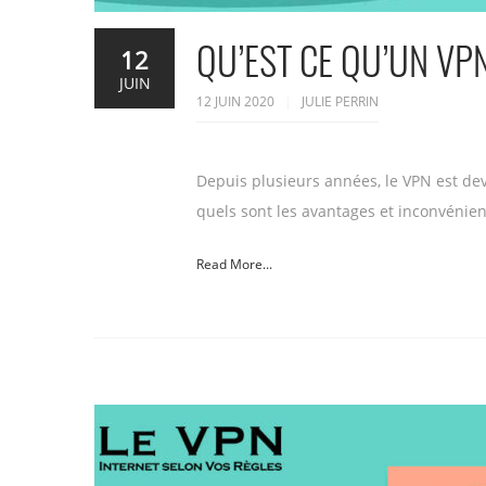
QU’EST CE QU’UN VP
12
JUIN
12 JUIN 2020
JULIE PERRIN
Depuis plusieurs années, le VPN est dev
quels sont les avantages et inconvénien
Read More...