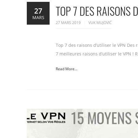
TOP 7 DES RAISONS D
27
MARS
27 MARS 2019
VUK MUJOVIĆ
Top 7 des raisons d’utiliser le VPN Des 
7 meilleures raisons d’utiliser le VPN !
Read More...