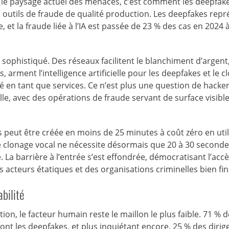
 le paysage actuel des menaces, c’est comment les deepfak
outils de fraude de qualité production. Les deepfakes rep
 et la fraude liée à l’IA est passée de 23 % des cas en 2024 
sophistiqué. Des réseaux facilitent le blanchiment d’argent
, arment l’intelligence artificielle pour les deepfakes et le 
é en tant que services. Ce n’est plus une question de hacke
lle, avec des opérations de fraude servant de surface visibl
peut être créée en moins de 25 minutes à coût zéro en util
le clonage vocal ne nécessite désormais que 20 à 30 second
La barrière à l’entrée s’est effondrée, démocratisant l’accè
es acteurs étatiques et des organisations criminelles bien fi
bilité
on, le facteur humain reste le maillon le plus faible. 71 % 
t les deepfakes, et plus inquiétant encore, 25 % des dirig