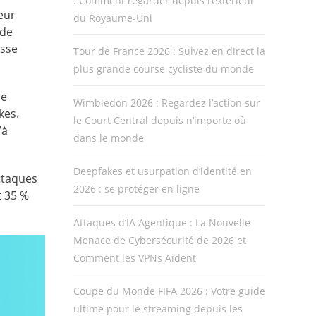
: Comment regarder depuis l’extérieur
eur
du Royaume-Uni
 de
usse
Tour de France 2026 : Suivez en direct la
plus grande course cycliste du monde
de
Wimbledon 2026 : Regardez l’action sur
kes.
le Court Central depuis n’importe où
’à
dans le monde
Deepfakes et usurpation d’identité en
ttaques
2026 : se protéger en ligne
t 35 %
Attaques d’IA Agentique : La Nouvelle
Menace de Cybersécurité de 2026 et
Comment les VPNs Aident
Coupe du Monde FIFA 2026 : Votre guide
ultime pour le streaming depuis les