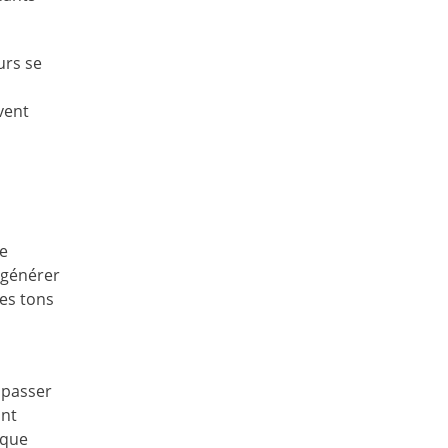
urs se
vent
de
 générer
des tons
 passer
ant
 que