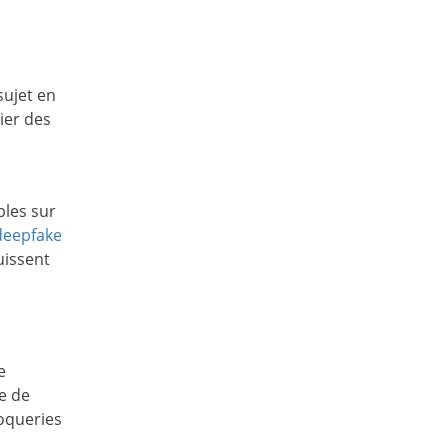
sujet en
lier des
bles sur
deepfake
uissent
e
e de
roqueries