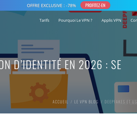
Tarifs
Pourquoi Le VPN ?
Applis VPN
Co
N D’IDENTITÉ EN 2026 : SE
ACCUEIL
LE VPN BLOG
DEEPFAKES ET US