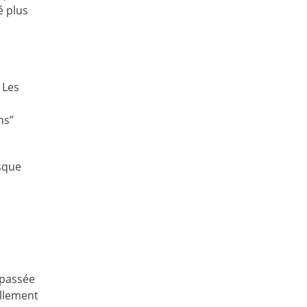
é plus
 Les
ns”
isque
 passée
ellement