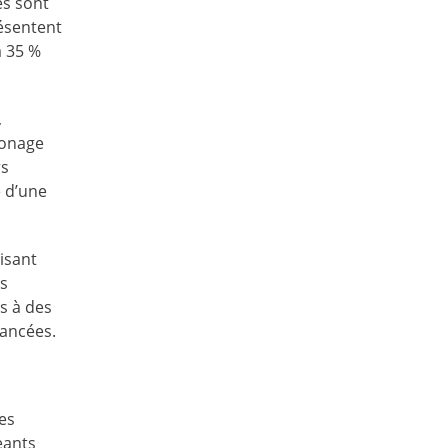
es sont
résentent
à 35 %
,
clonage
rs
e d’une
isant
es
s à des
nancées.
des
eants